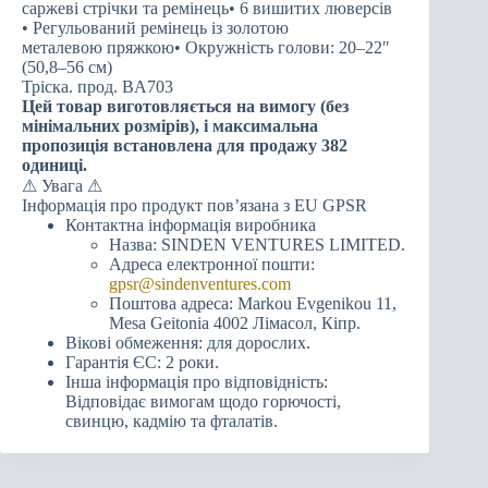
саржеві стрічки та ремінець• 6 вишитих люверсів
• Регульований ремінець із золотою
металевою пряжкою• Окружність голови: 20–22″
(50,8–56 см)
Тріска. прод. BA703
Цей товар виготовляється на вимогу (без
мінімальних розмірів), і максимальна
пропозиція встановлена для продажу 382
одиниці.
⚠ Увага ⚠
Інформація про продукт пов’язана з EU GPSR
Контактна інформація виробника
Назва: SINDEN VENTURES LIMITED.
Адреса електронної пошти:
gpsr@sindenventures.com
Поштова адреса: Markou Evgenikou 11,
Mesa Geitonia 4002 Лімасол, Кіпр.
Вікові обмеження: для дорослих.
Гарантія ЄС: 2 роки.
Інша інформація про відповідність:
Відповідає вимогам щодо горючості,
свинцю, кадмію та фталатів.