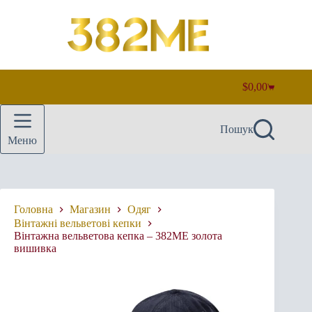
Перейти
до
вмісту
$
0,00
Кошик
Пошук
Меню
Головна
Магазин
Одяг
Вінтажні вельветові кепки
Вінтажна вельветова кепка – 382ME золота
вишивка