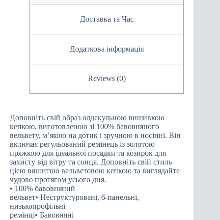
Доставка та Час
Додаткова інформація
Reviews (0)
Доповніть свій образ олдскульною вишивкою
кепкою, виготовленою зі 100% бавовняного
вельвету, м’якою на дотик і зручною в носінні. Він
включає регульований ремінець із золотою
пряжкою для ідеальної посадки та козирок для
захисту від вітру та сонця. Доповніть свій стиль
цією вишитою вельветовою кепкою та виглядайте
чудово протягом усього дня.
• 100% бавовняний
вельвет• Неструктуровані, 6-панельні,
низькопрофільні
ремінці• Бавовняні