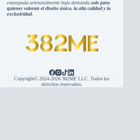
estampada artesanalmente bajo demanda
solo para
quienes valoran el diseño único, la alta calidad y la
exclusividad
.
Copyright© 2024-2026 382ME LLC. Todos los
derechos reservados.
Español
(
Іспанська
)
English
(
англійська
)
Hrvatski
(
Хорватська
)
Bosanski
(
боснійський
)
Srpski
(
сербська
)
Italiano
(
італійська
)
Français
(
французька
)
Deutsch
(
Німецький
)