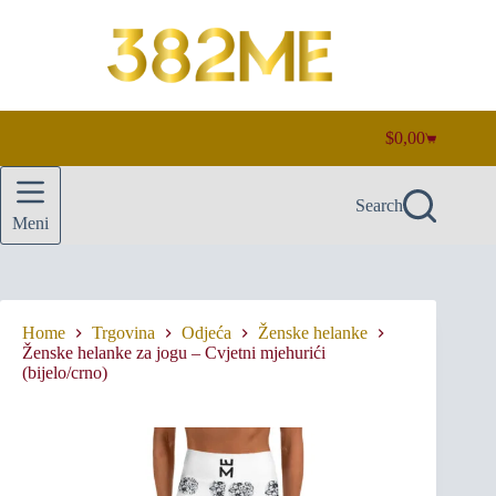
Skip
to
content
$
0,00
Shopping
cart
Search
Meni
Home
Trgovina
Odjeća
Ženske helanke
Ženske helanke za jogu – Cvjetni mjehurići
(bijelo/crno)