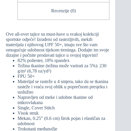
Recenzije (0)
Ove all-over tajice su must-have u svakoj kolekciji
sportske odjeće! Izrađeni od rastezljivih, mekih
materijala i njihovog UPF 50+, imaju sve što vam
omogućuje udobnost tijekom treninga. Dodajte im svoje
dizajne i počnite prodavati tajice u svojoj trgovini!
82% poliester, 18% spandex
Težina tkanine (težina može varirati za 5%): 230
g/m² (6,78 oz/yd²)
FPU 50+
Materijal se rasteže u 4 smjera, tako da se tkanina
rasteže i vraća svoj oblik u poprečnom presjeku i
uzdužno
Napravljen od meke i udobne tkanine od
mikrovlakana
Single, Cover Stitch
Visok struk
Mekan, 0.25″ (0.6 cm) širok pojas i elastičan za
udobnost
Trokutasti međunožje