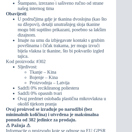
Štampano, izrezano i sašiveno ručno od strane
našeg internog tima
Obavijesti
:
U područjima gdje je tkanina dvoslojna (kao što
su džepovi), detalji unutrašnjeg sloja tkanine
mogu biti suptilno prikazani, posebno sa lakšim
dizajnom.
Imajte na umu da izbjegavate kontakt s grubim
površinama i čičak trakama, jer mogu izvući
bijela vlakna iz tkanine, što bi pokvarilo izgled
tajica.
Kod proizvoda: #302
Sljedivost:
Tkanje – Kina
Bojenje – Kina
Proizvodnja – Latvija
Sadrži 0% recikliranog poliestera
Sadrži 0% opasnih tvari
Ovaj predmet oslobađa plastična mikrovlakna u
okoliš tijekom pranja
Ovaj proizvod se izrađuje po narudžbi (bez
minimalnih količina) i utvrđena je maksimalna
ponuda od 382 jedinice za prodaju.
⚠
Pažnja ⚠
Informacije o proizvodu koje se odnose na EU GPSR