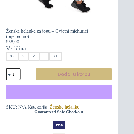
Ženske helanke za jogu – Cvjetni mjehurići
(bijelo/crno)
$
58,00
Veličina
XS
S
M
L
XL
Ženske
Dodaj u korpu
helanke
za
jogu
-
Cvjetni
mjehurići
(bijelo/crno)
SKU:
N/A
Kategorija:
Ženske helanke
količina
Guaranteed Safe Checkout