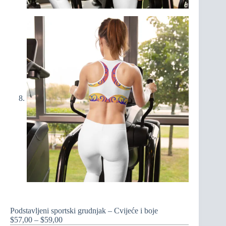
Podstavljeni sportski grudnjak – Cvijeće i boje
Raspon
$
57,00
–
$
59,00