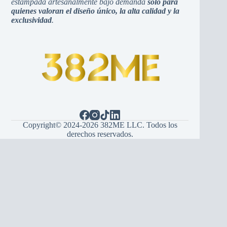
estampada artesanalmente bajo demanda
solo para
quienes valoran el diseño único, la alta calidad y la
exclusividad
.
Copyright© 2024-2026 382ME LLC. Todos los
derechos reservados.
Español
(
španski
)
English
(
Engleski
)
Hrvatski
Bosanski
Srpski
Italiano
(
Italijanski
)
Français
(
Francuski
)
Deutsch
(
Njemački
)
Português
(
Portugalski (Portugal)
)