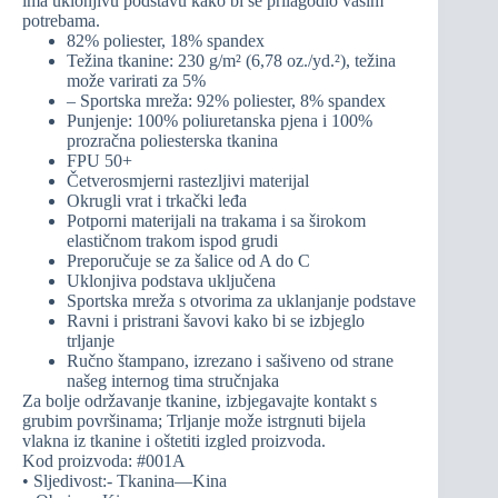
ima uklonjivu podstavu kako bi se prilagodio vašim
potrebama.
82% poliester, 18% spandex
Težina tkanine: 230 g/m² (6,78 oz./yd.²), težina
može varirati za 5%
– Sportska mreža: 92% poliester, 8% spandex
Punjenje: 100% poliuretanska pjena i 100%
prozračna poliesterska tkanina
FPU 50+
Četverosmjerni rastezljivi materijal
Okrugli vrat i trkački leđa
Potporni materijali na trakama i sa širokom
elastičnom trakom ispod grudi
Preporučuje se za šalice od A do C
Uklonjiva podstava uključena
Sportska mreža s otvorima za uklanjanje podstave
Ravni i pristrani šavovi kako bi se izbjeglo
trljanje
Ručno štampano, izrezano i sašiveno od strane
našeg internog tima stručnjaka
Za bolje održavanje tkanine, izbjegavajte kontakt s
grubim površinama; Trljanje može istrgnuti bijela
vlakna iz tkanine i oštetiti izgled proizvoda.
Kod proizvoda: #001A
• Sljedivost:- Tkanina—Kina