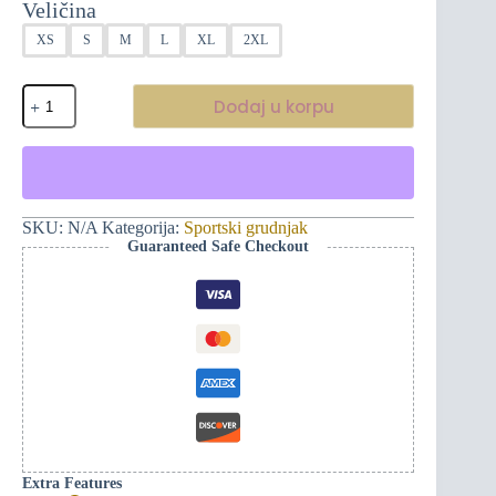
cijena:
Veličina
od
XS
S
M
L
XL
2XL
$57,00
do
$59,00
Podstavljeni
Dodaj u korpu
sportski
grudnjak
-
Cvijeće
i
boje
količina
SKU:
N/A
Kategorija:
Sportski grudnjak
Guaranteed Safe Checkout
Extra Features