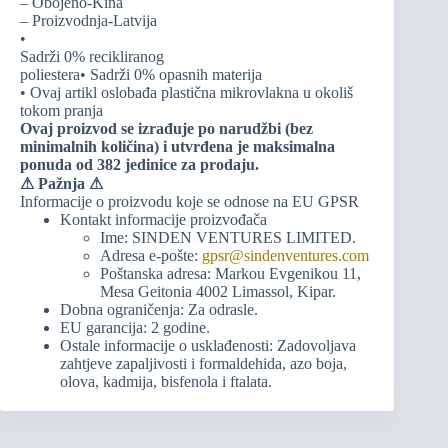
– Obojeno-Kina
– Proizvodnja-Latvija
•
Sadrži 0% recikliranog
poliestera• Sadrži 0% opasnih materija
• Ovaj artikl oslobađa plastična mikrovlakna u okoliš
tokom pranja
Ovaj proizvod se izrađuje po narudžbi (bez
minimalnih količina) i utvrđena je maksimalna
ponuda od 382 jedinice za prodaju.
⚠
Pažnja ⚠
Informacije o proizvodu koje se odnose na EU GPSR
Kontakt informacije proizvođača
Ime: SINDEN VENTURES LIMITED.
Adresa e-pošte:
gpsr@sindenventures.com
Poštanska adresa: Markou Evgenikou 11,
Mesa Geitonia 4002 Limassol, Kipar.
Dobna ograničenja: Za odrasle.
EU garancija: 2 godine.
Ostale informacije o usklađenosti: Zadovoljava
zahtjeve zapaljivosti i formaldehida, azo boja,
olova, kadmija, bisfenola i ftalata.