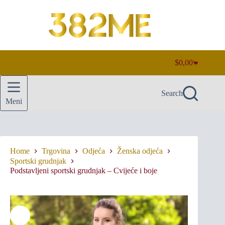
Skip
to
content
$
0,00
Shopping
cart
Search
Meni
Home
Trgovina
Odjeća
Ženska odjeća
Sportski grudnjak
Podstavljeni sportski grudnjak – Cvijeće i boje