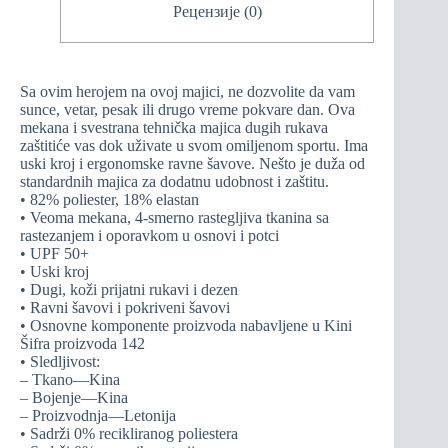
Рецензије (0)
Sa ovim herojem na ovoj majici, ne dozvolite da vam
sunce, vetar, pesak ili drugo vreme pokvare dan. Ova
mekana i svestrana tehnička majica dugih rukava
zaštitiće vas dok uživate u svom omiljenom sportu. Ima
uski kroj i ergonomske ravne šavove. Nešto je duža od
standardnih majica za dodatnu udobnost i zaštitu.
• 82% poliester, 18% elastan
• Veoma mekana, 4-smerno rastegljiva tkanina sa
rastezanjem i oporavkom u osnovi i potci
• UPF 50+
• Uski kroj
• Dugi, koži prijatni rukavi i dezen
• Ravni šavovi i pokriveni šavovi
• Osnovne komponente proizvoda nabavljene u Kini
Šifra proizvoda 142
• Sledljivost:
– Tkano—Kina
– Bojenje—Kina
– Proizvodnja—Letonija
• Sadrži 0% recikliranog poliestera