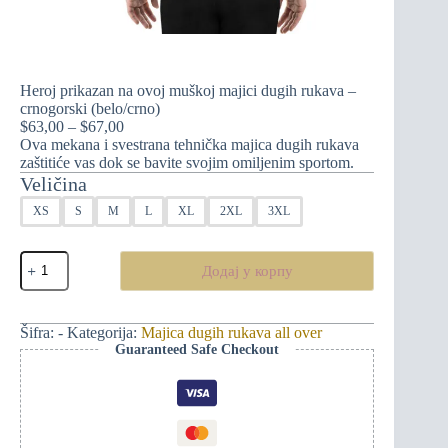
Heroj prikazan na ovoj muškoj majici dugih rukava –
crnogorski (belo/crno)
Распон
$
63,00
–
$
67,00
цена:
Ova mekana i svestrana tehnička majica dugih rukava
од
zaštitiće vas dok se bavite svojim omiljenim sportom.
$63,00
Veličina
до
XS
S
M
L
XL
2XL
3XL
$67,00
Heroj
Додај у корпу
prikazan
na
ovoj
muškoj
Šifra:
-
Kategorija:
Majica dugih rukava all over
majici
Guaranteed Safe Checkout
dugih
rukava
-
crnogorski
(belo/crno)
количина