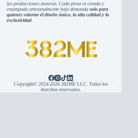
las producciones masivas. Cada pieza es creada y
estampada artesanalmente bajo demanda
solo para
quienes valoran el diseño único, la alta calidad y la
exclusividad
.
Copyright© 2024-2026 382ME LLC. Todos los
derechos reservados.
Español
(
španski
)
English
(
Engleski
)
Hrvatski
Bosanski
Srpski
Italiano
(
Italijanski
)
Français
(
Francuski
)
Deutsch
(
Nemački
)