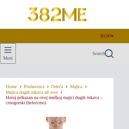
Skip
to
content
$
0,00
Shopping
cart
Search
Meni
Home
Prodavnica
Odeća
Majica
Majica dugih rukava all over
Heroj prikazan na ovoj muškoj majici dugih rukava –
crnogorski (belo/crno)