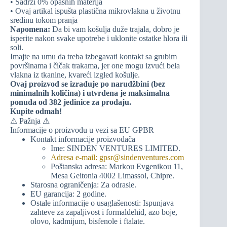
• Sadrži 0% opasnih materija
• Ovaj artikal ispušta plastična mikrovlakna u životnu
sredinu tokom pranja
Napomena:
Da bi vam košulja duže trajala, dobro je
isperite nakon svake upotrebe i uklonite ostatke hlora ili
soli.
Imajte na umu da treba izbegavati kontakt sa grubim
površinama i čičak trakama, jer one mogu izvući bela
vlakna iz tkanine, kvareći izgled košulje.
Ovaj proizvod se izrađuje po narudžbini (bez
minimalnih količina) i utvrđena je maksimalna
ponuda od 382 jedinice za prodaju.
Kupite odmah!
⚠ Pažnja ⚠
Informacije o proizvodu u vezi sa EU GPBR
Kontakt informacije proizvođača
Ime: SINDEN VENTURES LIMITED.
Adresa e-mail: gpsr@sindenventures.com
Poštanska adresa: Markou Evgenikou 11,
Mesa Geitonia 4002 Limassol, Chipre.
Starosna ograničenja: Za odrasle.
EU garancija: 2 godine.
Ostale informacije o usaglašenosti: Ispunjava
zahteve za zapaljivost i formaldehid, azo boje,
olovo, kadmijum, bisfenole i ftalate.