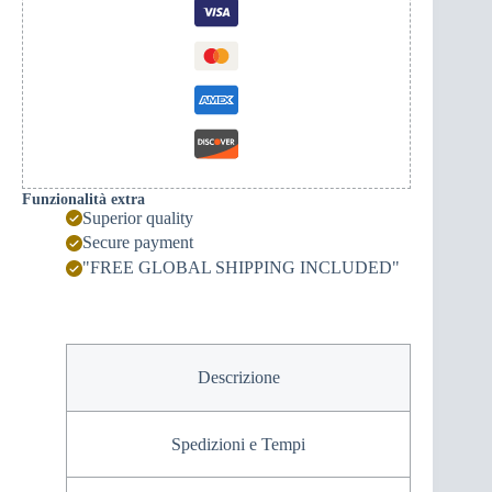
il
montenegrino
(bianco/nero).
quantità
Funzionalità extra
Superior quality
Secure payment
"FREE GLOBAL SHIPPING INCLUDED"
Descrizione
Spedizioni e Tempi