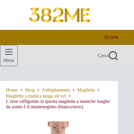
Salta
al
contenuto
$
0,00
Carrello
Cerca
Menu
Home
Shop
Abbigliamento
Maglietta
Maglietta a manica lunga all ver
L’eroe raffigurato in questa maglietta a maniche lunghe
da uomo è il montenegrino (bianco/nero).