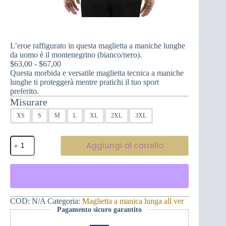
L’eroe raffigurato in questa maglietta a maniche lunghe
da uomo è il montenegrino (bianco/nero).
Fascia
$
63,00
-
$
67,00
di
Questa morbida e versatile maglietta tecnica a maniche
prezzo:
lunghe ti proteggerà mentre pratichi il tuo sport
da
preferito.
$63,00
Misurare
a
XS
S
M
L
XL
2XL
3XL
$67,00
L'eroe
Aggiungi al carrello
raffigurato
in
questa
maglietta
a
maniche
lunghe
COD:
N/A
Categoria:
Maglietta a manica lunga all ver
da
Pagamento sicuro garantito
uomo
è