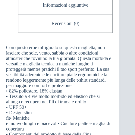
Informazioni aggiuntive
Recensioni (0)
Con questo eroe raffigurato su questa maglietta, non
lasciare che sole, vento, sabbia o altre condizioni
atmosferiche rovinino la tua giornata. Questa morbida e
versatile maglietta tecnica a maniche lunghe ti
proteggerà mentre pratichi il tuo sport preferito. La sua
vestibilità aderente e le cuciture piatte ergonomiche la
rendono leggermente più lunga delle t-shirt standard,
per maggiore comfort e protezione.
• 82% poliestere, 18% elastan
• Tessuto a 4 vie molto morbido ed elastico che si
allunga e recupera nei fili di trama e ordito
• UPF 50+
• Design slim
fit• Maniche
e motivo lunghi e piacevoli• Cuciture piatte e maglia di
copertura
• Componenti del prodotto di base dalla Cina