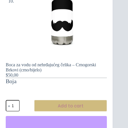
Boca za vodu od nehrđajućeg čelika – Crnogorski
Brkovi (crno/bijelo)
$
50,00
Boja
Boca
Add to cart
za
vodu
od
nehrđajućeg
čelika