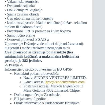
• Vakuumska termosica
• Dvostruka stijenka
• Oblik čunja za kuglanje
• Sjajna završna obrada
• Čep otporan na mirise i curenje
• Izolirano za vruće i hladne tekućine (održava tekućinu
toplom ili hladnom 6 sati)
• Patentirani ORCA premaz sa živim bojama
• Samo ručno pranje
• Osnovni proizvod iz SAD-a
Upozorenje: Držanje vode u boci dulje od 24 sata nije
higijenski i može uzrokovati neugodan miris.
Ovaj proizvod se izrađuje po narudžbi (bez
minimalnih količina), a maksimalna količina za
prodaju je 382 jedinice.
⚠ Pažnja ⚠
Informacije o proizvodu vezane uz EU GPSR
Kontaktni podaci proizvođača
Naziv: SINDEN VENTURES LIMITED.
E-mail adresa:
gpsr@sindenventures.com
Poštanska adresa: Markou Evgenikou 11,
Mesa Geitonia 4002 Limassol, Chipre.
Dobna ograničenja: Za odrasle.
EU jamstvo: 2 godine.
Ostale informacije o usklađenosti: Ispunjava