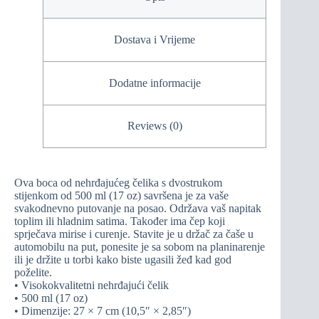
Dostava i Vrijeme
Dodatne informacije
Reviews (0)
Ova boca od nehrđajućeg čelika s dvostrukom
stijenkom od 500 ml (17 oz) savršena je za vaše
svakodnevno putovanje na posao. Održava vaš napitak
toplim ili hladnim satima. Također ima čep koji
sprječava mirise i curenje. Stavite je u držač za čaše u
automobilu na put, ponesite je sa sobom na planinarenje
ili je držite u torbi kako biste ugasili žeđ kad god
poželite.
• Visokokvalitetni nehrđajući čelik
• 500 ml (17 oz)
• Dimenzije: 27 × 7 cm (10,5″ × 2,85″)