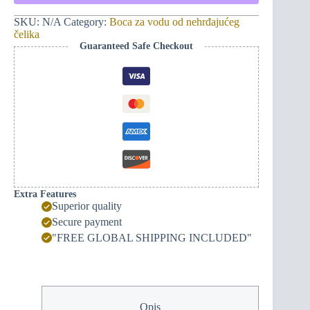
-
Crnogorski
SKU:
N/A
Category:
Boca za vodu od nehrđajućeg
Brkovi
čelika
(crno/bijelo)
Guaranteed Safe Checkout
quantity
Extra Features
Superior quality
Secure payment
"FREE GLOBAL SHIPPING INCLUDED"
Opis