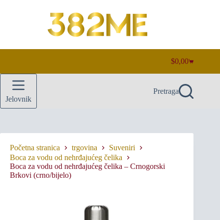
Preskoči
na
sadržaj
$
0,00
Košarica
Pretraga
Jelovnik
Početna stranica
trgovina
Suveniri
Boca za vodu od nehrđajućeg čelika
Boca za vodu od nehrđajućeg čelika – Crnogorski
Brkovi (crno/bijelo)