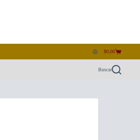
$
0,00
Carro
de
compra
Buscar