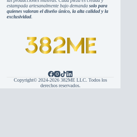
las producciones masivas. Cada pieza es creada y
estampada artesanalmente bajo demanda
solo para
quienes valoran el diseño único, la alta calidad y la
exclusividad
.
Copyright© 2024-2026 382ME LLC. Todos los
derechos reservados.
Español
(
Spagnolo
)
English
(
Inglese
)
Hrvatski
(
Croato
)
Bosanski
(
Bosniaco
)
Srpski
(
Serbo
)
Italiano
Français
(
Francese
)
Deutsch
(
Tedesco
)
Português
(
Portoghese, Portogallo
)