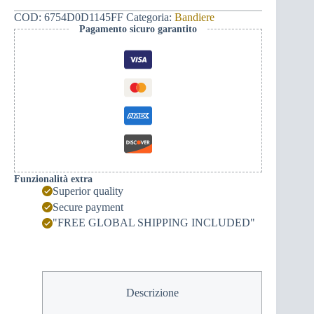
(rosso)
quantità
COD:
6754D0D1145FF
Categoria:
Bandiere
Pagamento sicuro garantito
Funzionalità extra
Superior quality
Secure payment
"FREE GLOBAL SHIPPING INCLUDED"
Descrizione