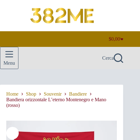
Salta
al
contenuto
$
0,00
Carrello
Cerca
Menu
Home
Shop
Souvenir
Bandiere
Bandiera orizzontale L’eterno Montenegro e Mano
(rosso)