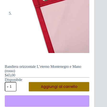
Bandiera orizzontale L’eterno Montenegro e Mano
(rosso)
$
43,00
Disponibile
Bandiera
Aggiungi al carrello
orizzontale
L'eterno
Montenegro
e
Mano