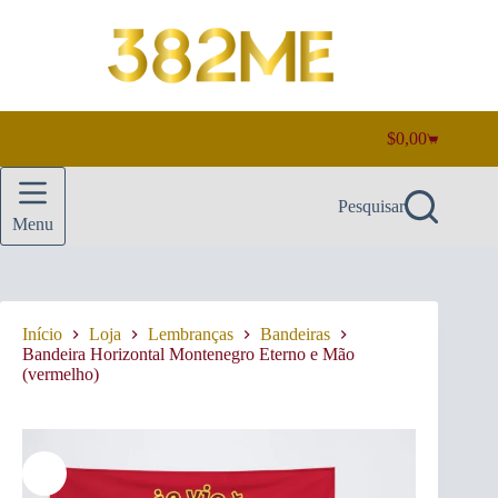
Pular
para
o
conteúdo
$
0,00
Carrinho
de
compras
Pesquisar
Menu
Início
Loja
Lembranças
Bandeiras
Bandeira Horizontal Montenegro Eterno e Mão
(vermelho)