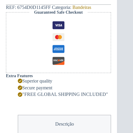
e
Mão
REF:
6754D0D1145FF
Categoria:
Bandeiras
(vermelho)
Guaranteed Safe Checkout
Extra Features
Superior quality
Secure payment
"FREE GLOBAL SHIPPING INCLUDED"
Descrição