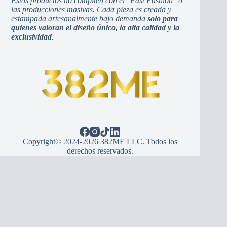
Estos productos no compiten con el "Fast Fashion" o
las producciones masivas. Cada pieza es creada y
estampada artesanalmente bajo demanda
solo para
quienes valoran el diseño único, la alta calidad y la
exclusividad
.
Copyright© 2024-2026 382ME LLC. Todos los
derechos reservados.
Español
(
Espanhol
)
English
(
Inglês
)
Hrvatski
(
Croata
)
Bosanski
(
Bósnio
)
Srpski
(
Sérvio
)
Italiano
Français
(
Francês
)