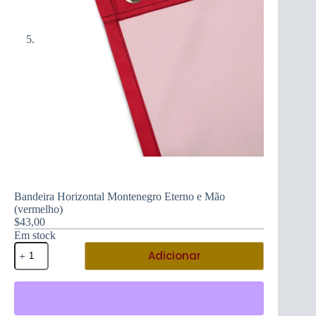
Bandeira Horizontal Montenegro Eterno e Mão
(vermelho)
$
43,00
Em stock
Quantidade
Adicionar
de
Bandeira
Horizontal
Montenegro
Eterno