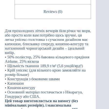
Reviews (0)
Для прохолодних літніх вечорів біля річки чи моря,
або просто коли вам потрібно щось зручне, ця
легка унісекс-толстовка з сучасним дизайном має
капюшон, блискавку спереду, кишеню-кенгуру та
натхненний чорногорський дизайн – ідеальний
вибір.
• 50% поліестер, 25% бавовна кільцевого прядіння
Airlume, 25% віскоза
• Щільність тканини 189,9 г/м² (5,6 унцій/ярд²)
• Крій унісекс (для вільного крою замовляйте на
розмір більше)
• Конструкція з боковими швами
• Капюшон
• Кишеня-кенгуру
• Основний матеріал постачається з Нікарагуа,
Гондурасу або США.
Цей товар виготовляється на вимогу (без
мінімальних розмірів), і максимальна