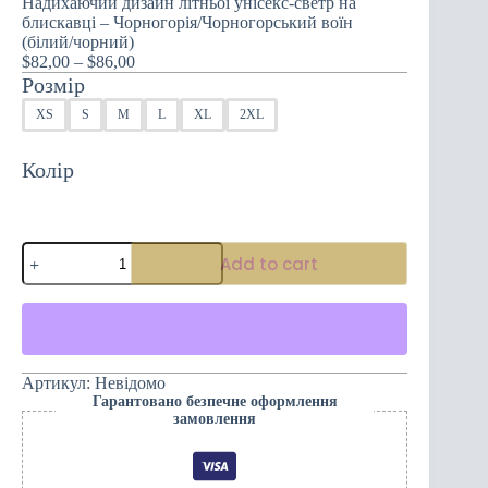
Надихаючий дизайн літньої унісекс-светр на
блискавці – Чорногорія/Чорногорський воїн
(білий/чорний)
Price
$
82,00
–
$
86,00
range:
Розмір
$82,00
XS
S
M
L
XL
2XL
through
$86,00
Колір
Надихаючий
Add to cart
дизайн
літньої
унісекс-
светр
на
блискавці
-
Артикул:
Невідомо
Чорногорія/
Гарантовано безпечне оформлення
Чорногорський
замовлення
воїн
(білий/
чорний)