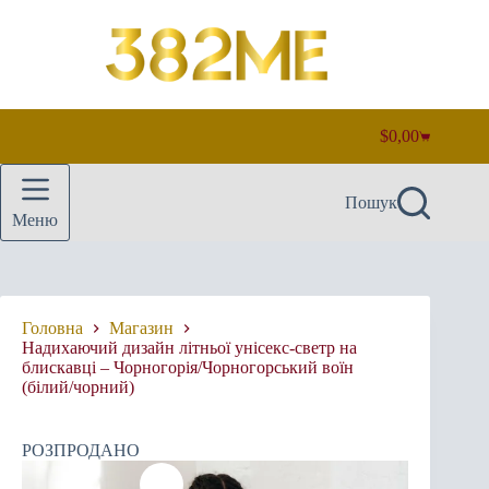
Перейти
до
вмісту
$
0,00
Кошик
Пошук
Меню
Головна
Магазин
Надихаючий дизайн літньої унісекс-светр на
блискавці – Чорногорія/Чорногорський воїн
(білий/чорний)
РОЗПРОДАНО