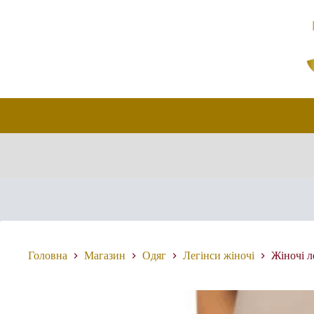
Перейти
до
вмісту
Головна
Магазин
Одяг
Легінси жіночі
Жіночі л