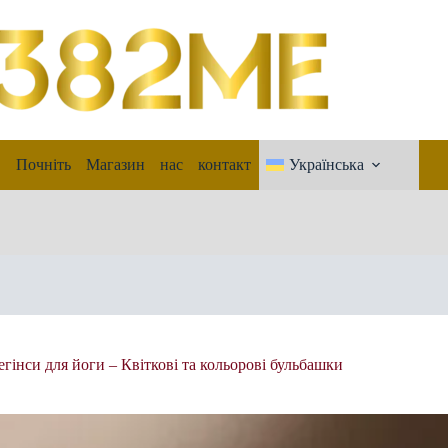
Почніть
Магазин
нас
контакт
Українська
егінси для йоги – Квіткові та кольорові бульбашки