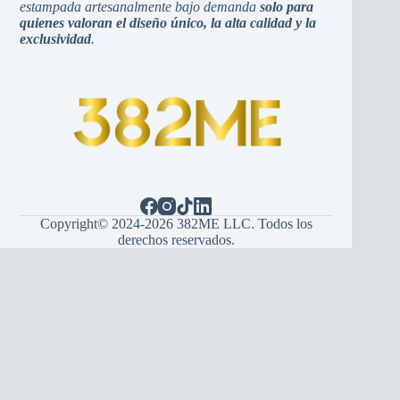
estampada artesanalmente bajo demanda
solo para
quienes valoran el diseño único, la alta calidad y la
exclusividad
.
Copyright© 2024-2026 382ME LLC. Todos los
derechos reservados.
Español
(
Spanisch
)
English
(
Englisch
)
Hrvatski
(
Kroatisch
)
Bosanski
(
Bosnisch
)
Srpski
(
Serbisch
)
Italiano
(
Italienisch
)
Français
(
Französisch
)
Deutsch