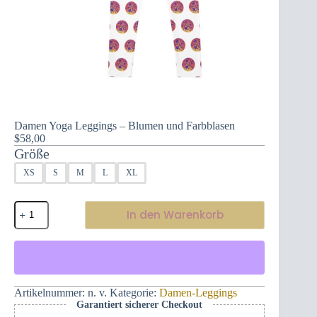
Damen Yoga Leggings – Blumen und Farbblasen
$
58,00
Größe
XS
S
M
L
XL
Damen
In den Warenkorb
Yoga
Leggings
-
Blumen
und
Farbblasen
Menge
Artikelnummer:
n. v.
Kategorie:
Damen-Leggings
Garantiert sicherer Checkout