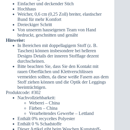
Einfacher und deckender Stich
Hochhaus
Weicher, 0,6 cm (0,25 Zoll) breiter, elastischer
Bund für mehr Komfort
Dreieckiger Schritt
Von unserem hauseigenen Team von Hand
bedruckt, geschnitten und genäht
Hinweise:
In Bereichen mit doppellagigem Stoff (z. B.
Taschen) können insbesondere bei helleren
Designs Details der inneren Stofflage dezent
durchscheinen.
Bitte beachten Sie, dass Sie den Kontakt mit
rauen Oberflächen und Klettverschlüssen
vermeiden sollten, da diese weiße Fasern aus dem
Stoff ziehen können und die Optik der Leggings
beeinträchtigen.
Produktcode: #302
Nachvollziehbarkeit:
Weberei – China
Färben – China
Verarbeitendes Gewerbe – Lettland
Enthält 0% recyceltes Polyester
Enthält 0 % Schadstoffe
Dieser Artikel gibt beim Waschen Kunststoff-