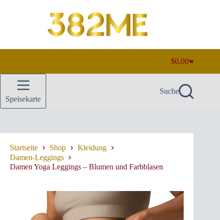
Zum
Inhalt
springen
$
0,00
Warenkorb
Suche
Speisekarte
Startseite
Shop
Kleidung
Damen-Leggings
Damen Yoga Leggings – Blumen und Farbblasen