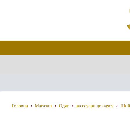
Перейти
до
вмісту
Головна
Магазин
Одяг
аксесуари до одягу
Шийн