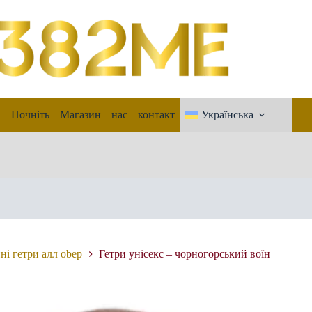
Почніть
Магазин
нас
контакт
Українська
і гетри aлл obep
Гетри унісекс – чорногорський воїн