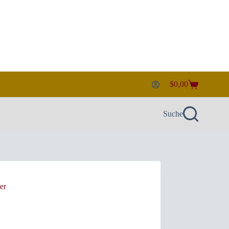
$
0,00
Warenkorb
Suche
er