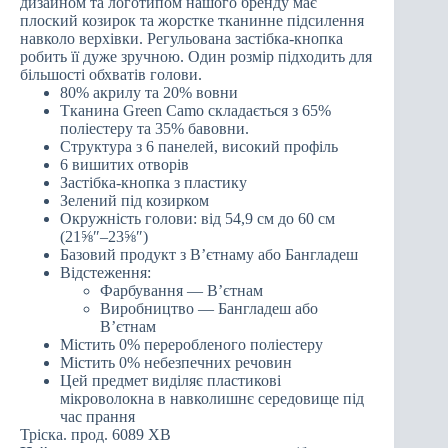
дизайном та логотипом нашого бренду має
плоский козирок та жорстке тканинне підсилення
навколо верхівки. Регульована застібка-кнопка
робить її дуже зручною. Один розмір підходить для
більшості обхватів голови.
80% акрилу та 20% вовни
Тканина Green Camo складається з 65%
поліестеру та 35% бавовни.
Структура з 6 панелей, високий профіль
6 вишитих отворів
Застібка-кнопка з пластику
Зелений під козирком
Окружність голови: від 54,9 см до 60 см
(21⅝″–23⅝″)
Базовий продукт з В’єтнаму або Бангладеш
Відстеження:
Фарбування — В’єтнам
Виробництво — Бангладеш або
В’єтнам
Містить 0% переробленого поліестеру
Містить 0% небезпечних речовин
Цей предмет виділяє пластикові
мікроволокна в навколишнє середовище під
час прання
Тріска. прод. 6089 ХВ