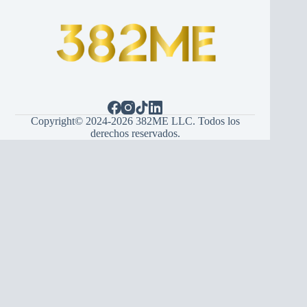
Copyright© 2024-2026 382ME LLC. Todos los
derechos reservados.
Español
(
Іспанська
)
English
(
англійська
)
Hrvatski
(
Хорватська
)
Bosanski
(
боснійський
)
Srpski
(
сербська
)
Italiano
(
італійська
)
Français
(
французька
)
Deutsch
(
Німецький
)
Português
(
Португальська, Португалія
)
Українська