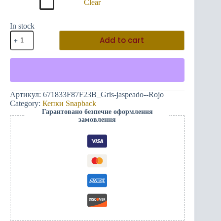
Clear
In stock
Автентична
Add to cart
двоколірна
кепка
Snapback
-
382ME
чорного
кольору
Артикул:
671833F87F23B_Gris-jaspeado--Rojo
quantity
Category:
Кепки Snapback
Гарантовано безпечне оформлення
замовлення