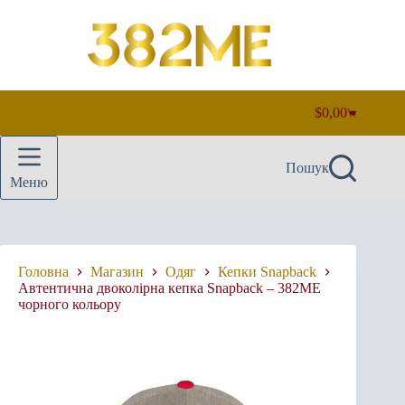
Перейти
до
вмісту
$
0,00
Кошик
Пошук
Меню
Головна
Магазин
Одяг
Кепки Snapback
Автентична двоколірна кепка Snapback – 382ME
чорного кольору