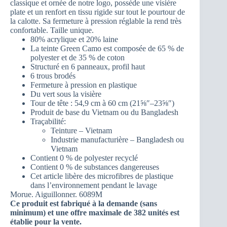
classique et ornée de notre logo, possède une visière
plate et un renfort en tissu rigide sur tout le pourtour de
la calotte. Sa fermeture à pression réglable la rend très
confortable. Taille unique.
80% acrylique et 20% laine
La teinte Green Camo est composée de 65 % de
polyester et de 35 % de coton
Structuré en 6 panneaux, profil haut
6 trous brodés
Fermeture à pression en plastique
Du vert sous la visière
Tour de tête : 54,9 cm à 60 cm (21⅝″–23⅝″)
Produit de base du Vietnam ou du Bangladesh
Traçabilité:
Teinture – Vietnam
Industrie manufacturière – Bangladesh ou
Vietnam
Contient 0 % de polyester recyclé
Contient 0 % de substances dangereuses
Cet article libère des microfibres de plastique
dans l’environnement pendant le lavage
Morue. Aiguillonner. 6089M
Ce produit est fabriqué à la demande (sans
minimum) et une offre maximale de 382 unités est
établie pour la vente.