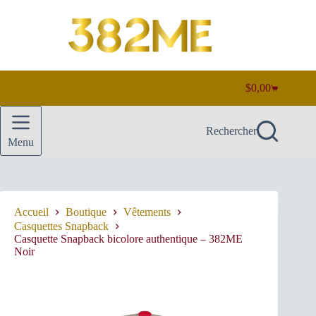
Passer
au
contenu
$
0,00
Panier
d’achat
Rechercher
Menu
Accueil
Boutique
Vêtements
Casquettes Snapback
Casquette Snapback bicolore authentique – 382ME
Noir