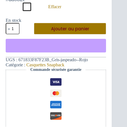
Effacer
En stock
quantité
Ajouter au panier
de
Casquette
Snapback
bicolore
authentique
-
382ME
UGS :
671833F87F23B_Gris-jaspeado--Rojo
Noir
Catégorie :
Casquettes Snapback
Commande sécurisée garantie