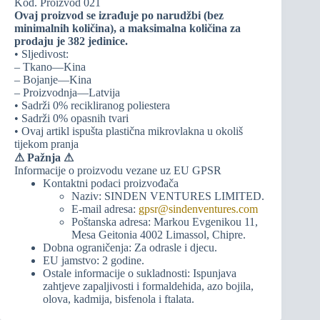
Kod. Proizvod 021
Ovaj proizvod se izrađuje po narudžbi (bez
minimalnih količina), a maksimalna količina za
prodaju je 382 jedinice.
• Sljedivost:
– Tkano—Kina
– Bojanje—Kina
– Proizvodnja—Latvija
• Sadrži 0% recikliranog poliestera
• Sadrži 0% opasnih tvari
• Ovaj artikl ispušta plastična mikrovlakna u okoliš
tijekom pranja
⚠
Pažnja ⚠
Informacije o proizvodu vezane uz EU GPSR
Kontaktni podaci proizvođača
Naziv: SINDEN VENTURES LIMITED.
E-mail adresa:
gpsr@sindenventures.com
Poštanska adresa: Markou Evgenikou 11,
Mesa Geitonia 4002 Limassol, Chipre.
Dobna ograničenja: Za odrasle i djecu.
EU jamstvo: 2 godine.
Ostale informacije o sukladnosti: Ispunjava
zahtjeve zapaljivosti i formaldehida, azo bojila,
olova, kadmija, bisfenola i ftalata.