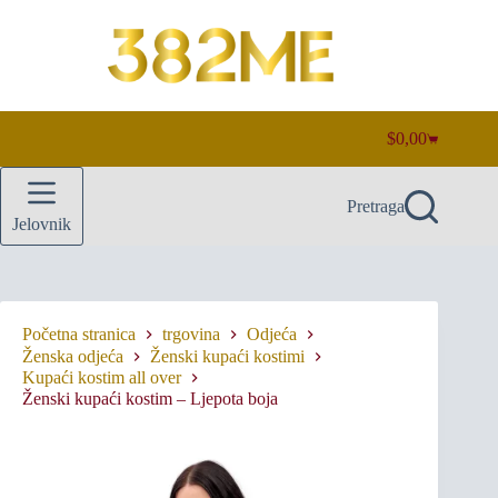
Preskoči
na
sadržaj
$
0,00
Košarica
Pretraga
Jelovnik
Početna stranica
trgovina
Odjeća
Ženska odjeća
Ženski kupaći kostimi
Kupaći kostim all over
Ženski kupaći kostim – Ljepota boja