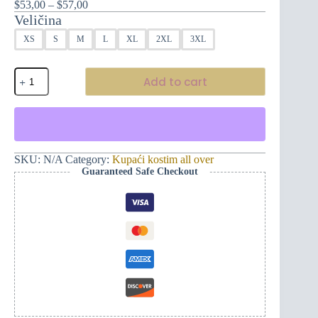
Raspon
$
53,00
–
$
57,00
cijena:
Veličina
od
XS
S
M
L
XL
2XL
3XL
$53,00
do
$57,00
Ženski
Add to cart
kupaći
kostim
-
Ljepota
boja
quantity
SKU:
N/A
Category:
Kupaći kostim all over
Guaranteed Safe Checkout