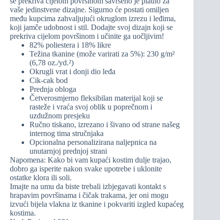
se prekriva cijelom površinom savršeno je platno za
vaše jedinstvene dizajne. Sigurno će postati omiljen
među kupcima zahvaljujući okruglom izrezu i leđima,
koji jamče udobnost i stil. Dodajte svoj dizajn koji se
prekriva cijelom površinom i učinite ga uočljivim!
82% poliestera i 18% likre
Težina tkanine (može varirati za 5%): 230 g/m²
(6,78 oz./yd.²)
Okrugli vrat i donji dio leđa
Cik-cak bod
Prednja obloga
Četverosmjerno fleksibilan materijal koji se
rasteže i vraća svoj oblik u poprečnom i
uzdužnom presjeku
Ručno tiskano, izrezano i šivano od strane našeg
internog tima stručnjaka
Opcionalna personalizirana naljepnica na
unutarnjoj prednjoj strani
Napomena: Kako bi vam kupaći kostim dulje trajao,
dobro ga isperite nakon svake upotrebe i uklonite
ostatke klora ili soli.
Imajte na umu da biste trebali izbjegavati kontakt s
hrapavim površinama i čičak trakama, jer oni mogu
izvući bijela vlakna iz tkanine i pokvariti izgled kupaćeg
kostima.