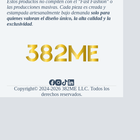
Estos productos no compiten con el "Fast Fashion" o
las producciones masivas. Cada pieza es creada y
estampada artesanalmente bajo demanda
solo para
quienes valoran el diseño único, la alta calidad y la
exclusividad
.
Copyright© 2024-2026 382ME LLC. Todos los
derechos reservados.
Español
(
španjolski
)
English
(
Engleski
)
Hrvatski
Bosanski
Srpski
Italiano
(
Talijanski
)
Français
(
Francuski
)