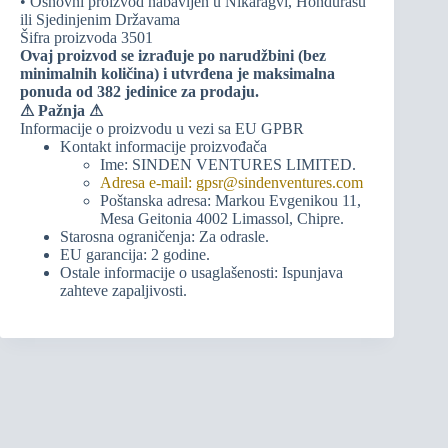
• Osnovni proizvod nabavljen u Nikaragvi, Hondurasu
ili Sjedinjenim Državama
Šifra proizvoda 3501
Ovaj proizvod se izrađuje po narudžbini (bez
minimalnih količina) i utvrđena je maksimalna
ponuda od 382 jedinice za prodaju.
⚠
Pažnja ⚠
Informacije o proizvodu u vezi sa EU GPBR
Kontakt informacije proizvođača
Ime: SINDEN VENTURES LIMITED.
Adresa e-mail: gpsr@sindenventures.com
Poštanska adresa: Markou Evgenikou 11,
Mesa Geitonia 4002 Limassol, Chipre.
Starosna ograničenja: Za odrasle.
EU garancija: 2 godine.
Ostale informacije o usaglašenosti: Ispunjava
zahteve zapaljivosti.