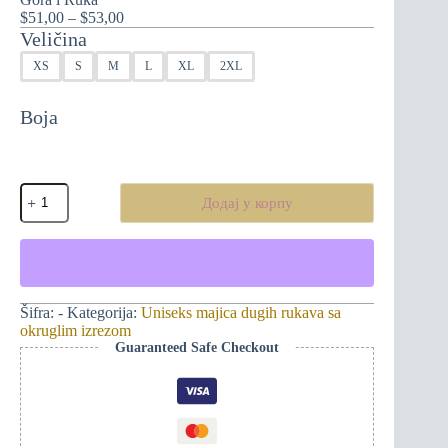
Распон
$
51,00
–
$
53,00
цена:
Veličina
од
XS
S
M
L
XL
2XL
$51,00
до
$53,00
Boja
Inspirativna
Додај у корпу
uniseks
majica
dugih
rukava
-
Vječna
Crna
Šifra:
-
Kategorija:
Uniseks majica dugih rukava sa
Gora
okruglim izrezom
i
Guaranteed Safe Checkout
Ruka
количина