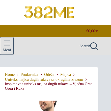
Skip
to
content
$
0,00
Shopping
cart
Search
Meni
Home
Prodavnica
Odeća
Majica
Uniseks majica dugih rukava sa okruglim izrezom
Inspirativna uniseks majica dugih rukava – Vječna Crna
Gora i Ruka