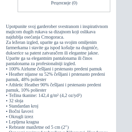
Рецензије (0)
Upotpunite svoj garderober svestranom i inspirativnom
majicom dugih rukava sa dizajnom koji oslikava
najdublja osećanja Crnogoraca.
Za ležeran izgled, uparite ga sa svojim omiljenim
farmerkama i stavite ga ispod košulje na dugmiće,
dukserice sa patent zatvaračem ili elegantne jakne.
Uparite ga sa elegantnim pantalonama ili činos
pantalonama za profesionalniji izgled.
• 100% Airlume češljani i prstenasto predeni pamuk
• Heather nijanse su 52% češljani i prstenasto predeni
pamuk, 48% poliester
• Athletic Heather 90% češljani i prstenasto predeni
pamuk, 10% poliester
• Težina tkanine: 142,4 g/m² (4,2 oz/yd²)
• 32 sloja
• Standardan kroj
• Bočni šavovi
• Okrugli izrez
• Lepljena kragna
• Rebraste manžetne od 5 cm (2″)