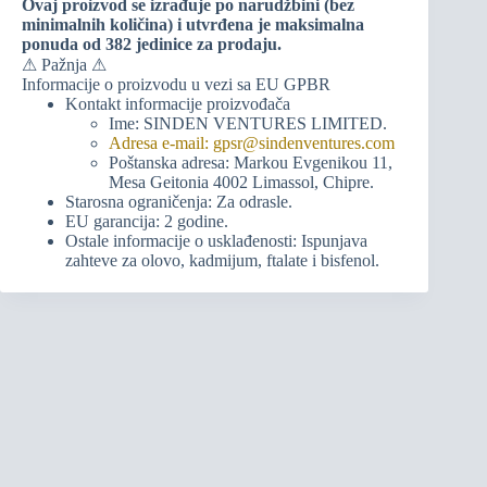
Ovaj proizvod se izrađuje po narudžbini (bez
minimalnih količina) i utvrđena je maksimalna
ponuda od 382 jedinice za prodaju.
⚠ Pažnja ⚠
Informacije o proizvodu u vezi sa EU GPBR
Kontakt informacije proizvođača
Ime: SINDEN VENTURES LIMITED.
Adresa e-mail: gpsr@sindenventures.com
Poštanska adresa: Markou Evgenikou 11,
Mesa Geitonia 4002 Limassol, Chipre.
Starosna ograničenja: Za odrasle.
EU garancija: 2 godine.
Ostale informacije o usklađenosti: Ispunjava
zahteve za olovo, kadmijum, ftalate i bisfenol.