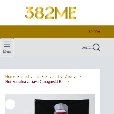
Skip
to
content
$
0,00
Shopping
cart
Search
Meni
Home
Prodavnica
Suveniri
Zastave
Horizontalna zastava Crnogorski Ratnik