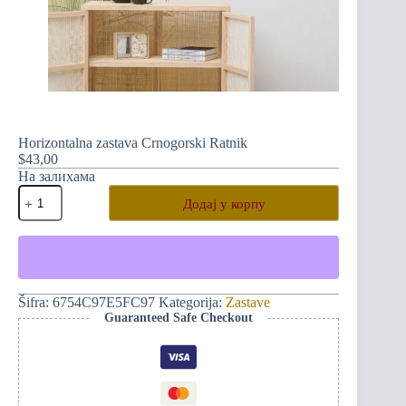
Horizontalna zastava Crnogorski Ratnik
$
43,00
На залихама
Horizontalna
Додај у корпу
zastava
Crnogorski
Ratnik
количина
Šifra:
6754C97E5FC97
Kategorija:
Zastave
Guaranteed Safe Checkout