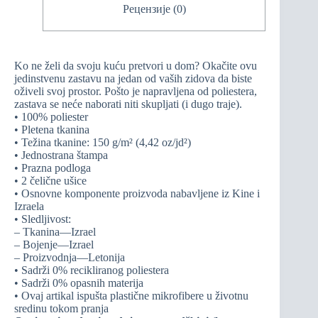
Рецензије (0)
Ko ne želi da svoju kuću pretvori u dom? Okačite ovu
jedinstvenu zastavu na jedan od vaših zidova da biste
oživeli svoj prostor. Pošto je napravljena od poliestera,
zastava se neće naborati niti skupljati (i dugo traje).
• 100% poliester
• Pletena tkanina
• Težina tkanine: 150 g/m² (4,42 oz/jd²)
• Jednostrana štampa
• Prazna podloga
• 2 čelične ušice
• Osnovne komponente proizvoda nabavljene iz Kine i
Izraela
• Sledljivost:
– Tkanina—Izrael
– Bojenje—Izrael
– Proizvodnja—Letonija
• Sadrži 0% recikliranog poliestera
• Sadrži 0% opasnih materija
• Ovaj artikal ispušta plastične mikrofibere u životnu
sredinu tokom pranja