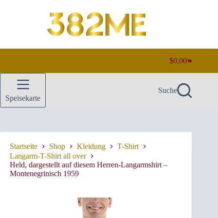
Zum
Inhalt
springen
$
0,00
Warenkorb
Suche
Speisekarte
Startseite
Shop
Kleidung
T-Shirt
Langarm-T-Shirt all over
Held, dargestellt auf diesem Herren-Langarmshirt –
Montenegrinisch 1959