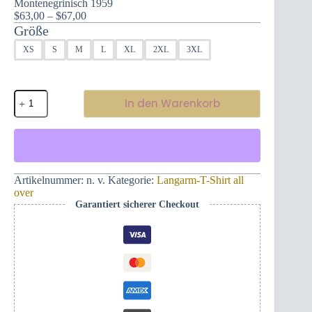
Montenegrinisch 1959
Preisspanne:
$
63,00
–
$
67,00
$63,00
Größe
bis
XS
S
M
L
XL
2XL
3XL
$67,00
Held,
In den Warenkorb
dargestellt
auf
diesem
Herren-
Langarmshirt
–
Montenegrinisch
Artikelnummer:
n. v.
Kategorie:
Langarm-T-Shirt all
1959
over
Menge
Garantiert sicherer Checkout