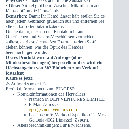
Polyester• Enthält 0 % gefährliche Substanzen
• Dieser Artikel gibt beim Waschen Mikrofasern aus
Kunststoff an die Umwelt ab
Bemerken:
Damit Ihr Hemd länger hält, spülen Sie es
nach jedem Gebrauch gründlich aus und entfernen Sie
alle Chlor- oder Salzrückstände.
Denke daran, dass du den Kontakt mit rauen
Oberflächen und Velcro-Verschlüssen vermeiden
solltest, da diese die weißen Fasern aus dem Stoff
ziehen können, was die Optik des Hemdes
beeinträchtigen würde.
Dieses Produkt wird auf Anfrage (ohne
Mindestbestellmengen) hergestellt und es wird ein
Höchstangebot von 382 Einheiten zum Verkauf
festgelegt.
Kaufe es jetzt!
⚠ Aufmerksamkeit ⚠
Produktinformationen zum EU-GPSR
Kontaktinformationen des Herstellers
Name: SINDEN VENTURES LIMITED.
E-Mail-Adresse:
gpsr@sindenventures.com
Postanschrift: Markou Evgenikou 11, Mesa
Geitonia 4002 Limassol, Zypern.
Altersbeschränkungen: Für Erwachsene.