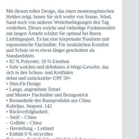
Mit diesem tollen Design, das einen montenegrinischen
Helden zeigt, lassen Sie sich weder von Sonne, Wind,
Sand noch von anderen Wetterbedingungen den Tag
verderben. Dieses weiche und vielseitige Funktionsshirt
mit langen Ärmeln schützt Sie optimal bei Ihrem
Lieblingssport. Es hat eine körpernahe Passform und
ergonomische Flachnähte. Für zusätzlichen Komfort
und Schutz ist es etwas länger geschnitten als
Standardshirts.
• 82 % Polyester, 18 % Elasthan
• Sehr weiches und dehnbares 4-Wege-Gewebe, das
sich in den Schuss- und Kettfäden
dehnt und zurückzieht• UPF 50+
• Slim-Fit-Design
• Lange, angenehme Ärmel
und Muster• Flachnähte und Bezugsstrick
• Bestandteile des Basisprodukts aus China
Kabeljau. Stupsen. 142
• Rückverfolgbarkeit:
– Stoff – China
– Gefärbt – China
– Herstellung – Lettland
• Enthält 0 % recyceltes