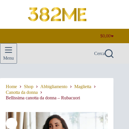
Salta
al
contenuto
$
0,00
Carrello
Cerca
Menu
Home
Shop
Abbigliamento
Maglietta
Canotta da donna
Bellissima canotta da donna – Rubacuori