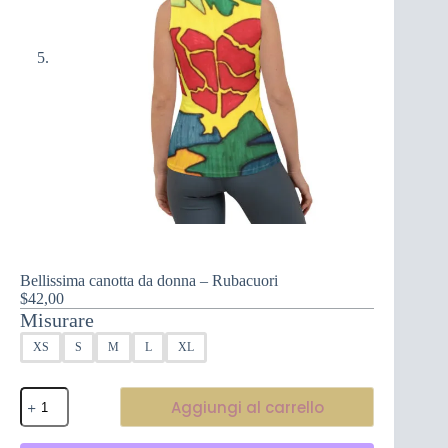
Bellissima canotta da donna – Rubacuori
$
42,00
Misurare
XS
S
M
L
XL
Bellissima
Aggiungi al carrello
canotta
da
donna