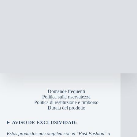
varianti.
da
Le
$68,00
opzioni
a
possono
$70,00
essere
scelte
nella
pagina
del
prodotto
Domande frequenti
Politica sulla riservatezza
Politica di restituzione e rimborso
Durata del prodotto
AVISO DE EXCLUSIVIDAD:
Estos productos no compiten con el "Fast Fashion" o