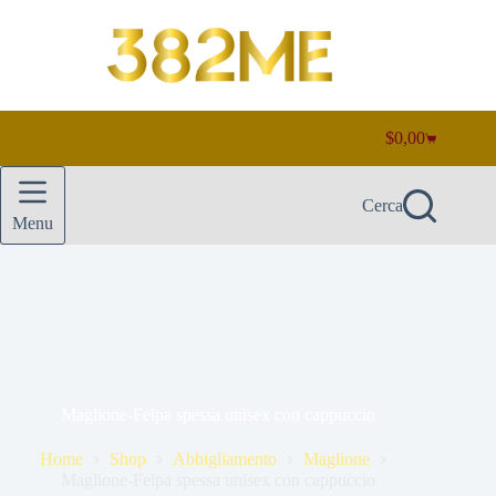
Salta
al
contenuto
$
0,00
Carrello
Cerca
Menu
Maglione-Felpa spessa unisex con cappuccio
Home
Shop
Abbigliamento
Maglione
Maglione-Felpa spessa unisex con cappuccio