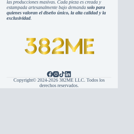
las producciones masivas. Cada pieza es creada y
estampada artesanalmente bajo demanda
solo para
quienes valoran el diseño único, la alta calidad y la
exclusividad
.
Copyright© 2024-2026 382ME LLC. Todos los
derechos reservados.
Español
(
Spagnolo
)
English
(
Inglese
)
Hrvatski
(
Croato
)
Bosanski
(
Bosniaco
)
Srpski
(
Serbo
)
Italiano
Français
(
Francese
)