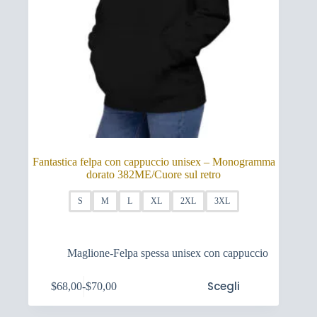
Fantastica felpa con cappuccio unisex – Monogramma
dorato 382ME/Cuore sul retro
S
M
L
XL
2XL
3XL
Maglione-Felpa spessa unisex con cappuccio
Questo
Scegli
$
68,00
-
$
70,00
prodotto
Fascia
ha
di
più
prezzo: