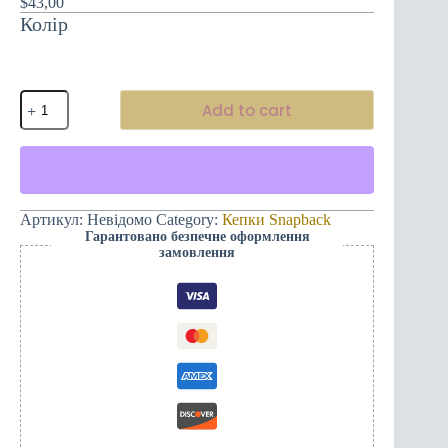
$
43,00
Колір
Приваблива
Add to cart
Cнапбачк
Кепка
-
карта
Чорногорії
(ягідно-
червона)
Артикул:
Невідомо
Category:
Кепки Snapback
quantity
Гарантовано безпечне оформлення
замовлення