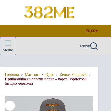
Перейти
до
вмісту
$
0,00
Кошик
Пошук
Меню
Головна
Магазин
Одяг
Кепки Snapback
Приваблива Cнапбачк Кепка – карта Чорногорії
(ягідно-червона)