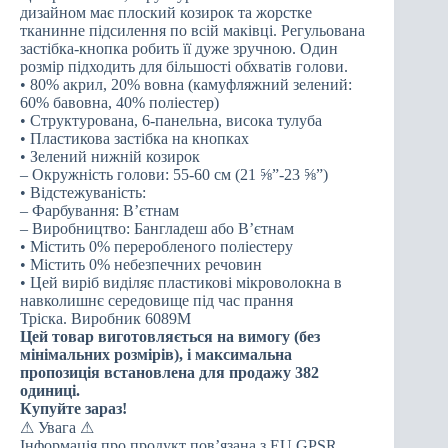
дизайном має плоский козирок та жорстке
тканинне підсилення по всій маківці. Регульована
застібка-кнопка робить її дуже зручною. Один
розмір підходить для більшості обхватів голови.
• 80% акрил, 20% вовна (камуфляжний зелений:
60% бавовна, 40% поліестер)
• Структурована, 6-панельна, висока тулуба
• Пластикова застібка на кнопках
• Зелений нижній козирок
– Окружність голови: 55-60 см (21 ⅝”-23 ⅝”)
• Відстежуваність:
– Фарбування: В’єтнам
– Виробництво: Бангладеш або В’єтнам
• Містить 0% переробленого поліестеру
• Містить 0% небезпечних речовин
• Цей виріб виділяє пластикові мікроволокна в
навколишнє середовище під час прання
Тріска. Виробник 6089M
Цей товар виготовляється на вимогу (без
мінімальних розмірів), і максимальна
пропозиція встановлена для продажу 382
одиниці.
Купуйте зараз!
⚠ Увага ⚠
Інформація про продукт пов’язана з EU GPSR