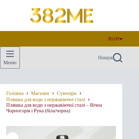
Перейти
до
вмісту
$
0,00
Кошик
Пошук
Меню
Головна
Магазин
Сувеніри
Пляшка для води з нержавіючої сталі
Пляшка для води з нержавіючої сталі – Вічна
Чорногорія і Рука (біла/чорна)