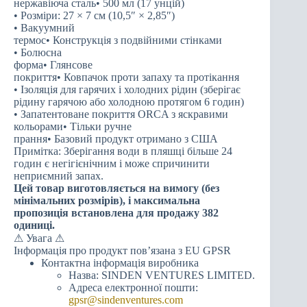
нержавіюча сталь• 500 мл (17 унцій)
• Розміри: 27 × 7 см (10,5″ × 2,85″)
• Вакуумний
термос• Конструкція з подвійними стінками
• Болюсна
форма• Глянсове
покриття• Ковпачок проти запаху та протікання
• Ізоляція для гарячих і холодних рідин (зберігає
рідину гарячою або холодною протягом 6 годин)
• Запатентоване покриття ORCA з яскравими
кольорами• Тільки ручне
прання• Базовий продукт отримано з США
Примітка: Зберігання води в пляшці більше 24
годин є негігієнічним і може спричинити
неприємний запах.
Цей товар виготовляється на вимогу (без
мінімальних розмірів), і максимальна
пропозиція встановлена для продажу 382
одиниці.
⚠ Увага ⚠
Інформація про продукт пов’язана з EU GPSR
Контактна інформація виробника
Назва: SINDEN VENTURES LIMITED.
Адреса електронної пошти:
gpsr@sindenventures.com