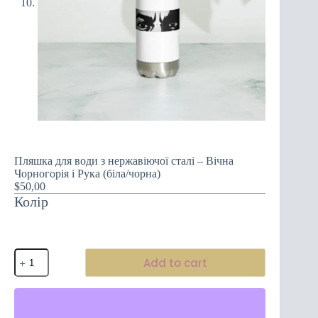
Пляшка для води з нержавіючої сталі – Вічна
Чорногорія і Рука (біла/чорна)
$
50,00
Колір
Пляшка
Add to cart
для
води
з
нержавіючої
сталі