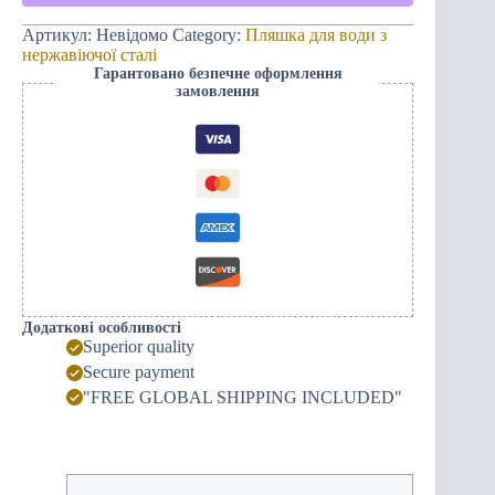
-
Вічна
Артикул:
Невідомо
Category:
Пляшка для води з
Чорногорія
нержавіючої сталі
і
Гарантовано безпечне оформлення
Рука
замовлення
(біла/
чорна)
quantity
Додаткові особливості
Superior quality
Secure payment
"FREE GLOBAL SHIPPING INCLUDED"