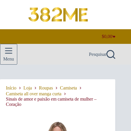
Pular
para
o
conteúdo
$
0,00
Carrinho
de
compras
Pesquisar
Menu
Início
Loja
Roupas
Camiseta
Camiseta all over manga curta
Sinais de amor e paixão em camiseta de mulher –
Coração