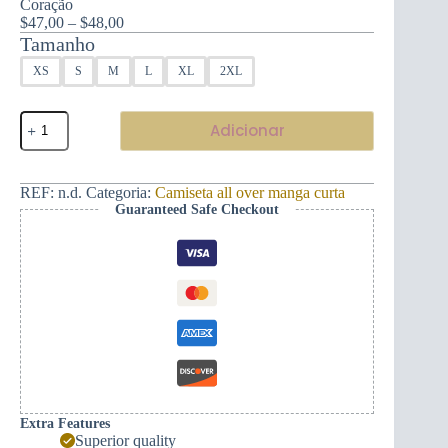
Coração
Price
$
47,00
–
$
48,00
range:
Tamanho
$47,00
XS
S
M
L
XL
2XL
through
$48,00
Quantidade
Adicionar
de
Sinais
de
amor
REF:
n.d.
Categoria:
Camiseta all over manga curta
e
Guaranteed Safe Checkout
paixão
em
camiseta
de
mulher
-
Coração
Extra Features
Superior quality