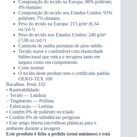
Composição do tecido na Europa: 96% poliéster,
4% elastano
Composição do tecido nos Estados Unidos: 93%
poliéster, 7% elastano
Peso do tecido na Europa: 215 g/m² (6,34
oz./yd.²)
Peso do tecido nos Estados Unidos: 240 g/m²
(7,08 oz./yd.²)
Camisola de malha premium de peso médio
Tecido suave e confortável com elasticidade
bidirecional que estica e recupera tanto em
largura como em comprimento
Corte normal
O tecido deste produto tem o certificado padrão
OEKO-TEX 100
Bacalhau. Prod. 102
• Rastreabilidade:
– Tecido — Lituânia
– Tingimento — Polónia
– Fabricação — Letónia
• Contém 0% de poliéster reciclado
• Contém 0% de substâncias perigosas
• Este artigo liberta microfibras plásticas para o
ambiente durante a lavagem
Este produto é feito a pedido (semi mínimos) e está