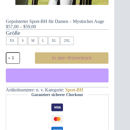
Gepolsterter Sport-BH für Damen – Mystisches Auge
Preisspanne:
$
57,00
–
$
59,00
$57,00
Größe
bis
XS
S
M
L
XL
2XL
$59,00
Gepolsterter
In den Warenkorb
Sport-
BH
für
Damen
–
Mystisches
Auge
Artikelnummer:
n. v.
Kategorie:
Sport-BH
Menge
Garantiert sicherer Checkout