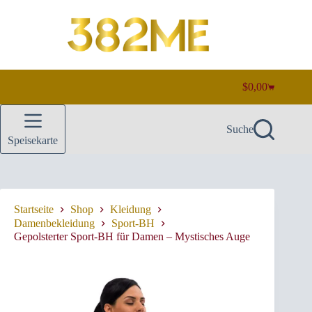
Zum
Inhalt
springen
$
0,00
Warenkorb
Suche
Speisekarte
Startseite
Shop
Kleidung
Damenbekleidung
Sport-BH
Gepolsterter Sport-BH für Damen – Mystisches Auge