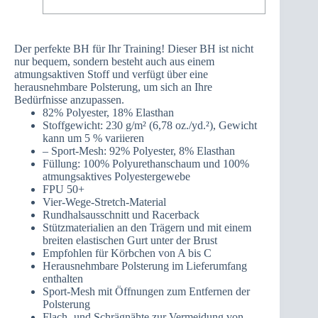
Der perfekte BH für Ihr Training! Dieser BH ist nicht
nur bequem, sondern besteht auch aus einem
atmungsaktiven Stoff und verfügt über eine
herausnehmbare Polsterung, um sich an Ihre
Bedürfnisse anzupassen.
82% Polyester, 18% Elasthan
Stoffgewicht: 230 g/m² (6,78 oz./yd.²), Gewicht
kann um 5 % variieren
– Sport-Mesh: 92% Polyester, 8% Elasthan
Füllung: 100% Polyurethanschaum und 100%
atmungsaktives Polyestergewebe
FPU 50+
Vier-Wege-Stretch-Material
Rundhalsausschnitt und Racerback
Stützmaterialien an den Trägern und mit einem
breiten elastischen Gurt unter der Brust
Empfohlen für Körbchen von A bis C
Herausnehmbare Polsterung im Lieferumfang
enthalten
Sport-Mesh mit Öffnungen zum Entfernen der
Polsterung
Flach- und Schrägnähte zur Vermeidung von