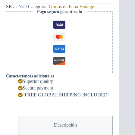
Montenegrino
y
SKU:
N/D
Categoría:
Gorras de Pana Vintage
mapa
Pago seguro garantizado
cantidad
Características adicionales
Superior quality
Secure payment
"FREE GLOBAL SHIPPING INCLUDED"
Descripción