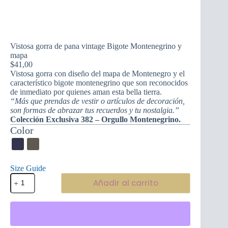
Vistosa gorra de pana vintage Bigote Montenegrino y
mapa
$
41,00
Vistosa gorra con diseño del mapa de Montenegro y el
característico bigote montenegrino que son reconocidos
de inmediato por quienes aman esta bella tierra.
“Más que prendas de vestir o artículos de decoración,
son formas de abrazar tus recuerdos y tu nostalgia.”
Colección Exclusiva 382 – Orgullo Montenegrino.
Color
Size Guide
Vistosa
Añadir al carrito
gorra
de
pana
vintage
Bigote