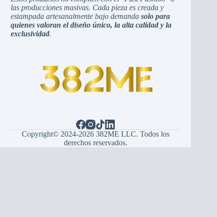
las producciones masivas. Cada pieza es creada y
estampada artesanalmente bajo demanda
solo para
quienes valoran el diseño único, la alta calidad y la
exclusividad
.
Copyright© 2024-2026 382ME LLC. Todos los
derechos reservados.
Español
English
(
Inglés
)
Hrvatski
(
Croata
)
Bosanski
(
Bosnio
)
Srpski
(
Serbio
)
Italiano
Français
(
Francés
)
Deutsch
(
Alemán
)