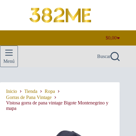
Saltar
al
contenido
$
0,00
Carro
de
compra
Buscar
Menú
Inicio
Tienda
Ropa
Gorras de Pana Vintage
Vistosa gorra de pana vintage Bigote Montenegrino y
mapa