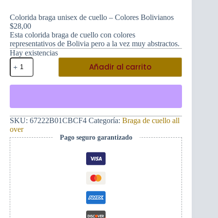
Colorida braga unisex de cuello – Colores Bolivianos
$
28,00
Esta colorida braga de cuello con colores
representativos de Bolivia pero a la vez muy abstractos.
Hay existencias
Colorida
Añadir al carrito
braga
unisex
de
cuello
-
Colores
Bolivianos
SKU:
67222B01CBCF4
Categoría:
Braga de cuello all
cantidad
over
Pago seguro garantizado