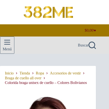
Saltar
al
contenido
$
0,00
Carro
de
compra
Buscar
Menú
Inicio
Tienda
Ropa
Accesorios de vestir
Braga de cuello all over
Colorida braga unisex de cuello – Colores Bolivianos