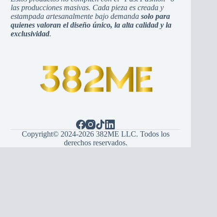
las producciones masivas. Cada pieza es creada y
estampada artesanalmente bajo demanda
solo para
quienes valoran el diseño único, la alta calidad y la
exclusividad
.
Copyright© 2024-2026 382ME LLC. Todos los
derechos reservados.
Español
English
(
Inglés
)
Hrvatski
(
Croata
)
Bosanski
(
Bosnio
)
Srpski
(
Serbio
)
Italiano
Français
(
Francés
)
Deutsch
(
Alemán
)