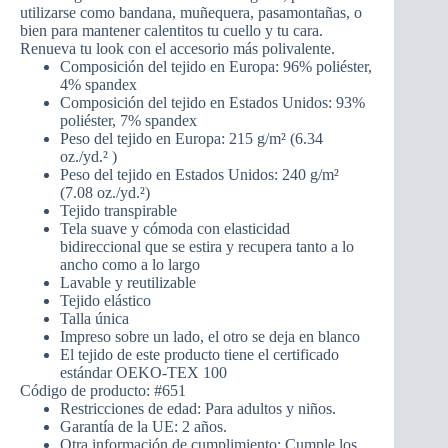
utilizarse como bandana, muñequera, pasamontañas, o
bien para mantener calentitos tu cuello y tu cara.
Renueva tu look con el accesorio más polivalente.
Composición del tejido en Europa: 96% poliéster,
4% spandex
Composición del tejido en Estados Unidos: 93%
poliéster, 7% spandex
Peso del tejido en Europa: 215 g/m² (6.34
oz./yd.² )
Peso del tejido en Estados Unidos: 240 g/m²
(7.08 oz./yd.²)
Tejido transpirable
Tela suave y cómoda con elasticidad
bidireccional que se estira y recupera tanto a lo
ancho como a lo largo
Lavable y reutilizable
Tejido elástico
Talla única
Impreso sobre un lado, el otro se deja en blanco
El tejido de este producto tiene el certificado
estándar OEKO-TEX 100
Código de producto: #651
Restricciones de edad: Para adultos y niños.
Garantía de la UE: 2 años.
Otra información de cumplimiento: Cumple los