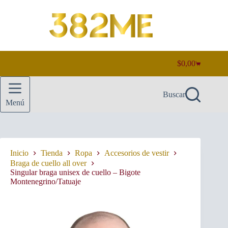
Saltar
al
contenido
$
0,00
Carro
de
compra
Buscar
Menú
Inicio
Tienda
Ropa
Accesorios de vestir
Braga de cuello all over
Singular braga unisex de cuello – Bigote
Montenegrino/Tatuaje