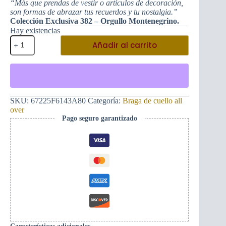
“Más que prendas de vestir o artículos de decoración,
son formas de abrazar tus recuerdos y tu nostalgia.”
Colección Exclusiva 382 – Orgullo Montenegrino.
Hay existencias
Singular
Añadir al carrito
braga
unisex
de
cuello
-
Bigote
Montenegrino/Tatuaje
SKU:
67225F6143A80
Categoría:
Braga de cuello all
cantidad
over
Pago seguro garantizado