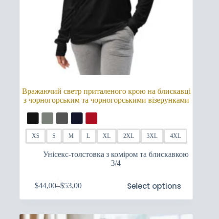
Вражаючий светр приталеного крою на блискавці
з чорногорським та чорногорськими візерунками
XS
S
M
L
XL
2XL
3XL
4XL
Унісекс-толстовка з коміром та блискавкою
3/4
Цей
Select options
$
44,00
–
$
53,00
товар
Price
має
range:
кілька
$44,00
варіантів.
through