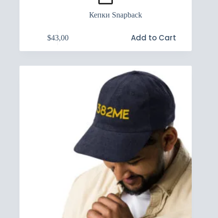
Кепки Snapback
Цей
Add to Cart
$
43,00
товар
має
кілька
варіантів.
Параметри
можна
вибрати
на
сторінці
товару