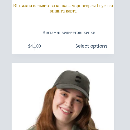
Вінтажна вельветова кепка – чорногорські вуса та
вишита карта
Вінтажні вельветові кепки
Цей
Select options
$
41,00
товар
має
кілька
варіантів.
Параметри
можна
вибрати
на
сторінці
товару