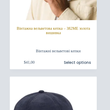
Вінтажна вельветова кепка – 382ME золота
вишивка
Вінтажні вельветові кепки
Цей
Select options
$
41,00
товар
має
кілька
варіантів.
Параметри
можна
вибрати
на
сторінці
товару