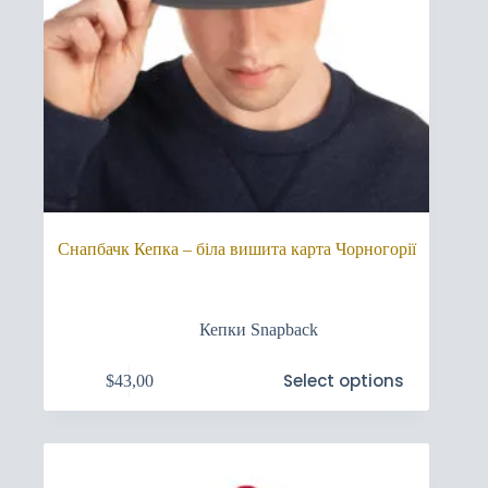
Cнапбачк Кепка – біла вишита карта Чорногорії
Кепки Snapback
Цей
Select options
$
43,00
товар
має
кілька
варіантів.
Параметри
можна