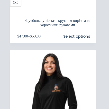
5XL
Футболка унісекс з круглим вирізом та
короткими рукавами
Цей
Select options
$
47,00
–
$
53,00
товар
Price
має
range:
кілька
$47,00
варіантів.
through
Параметри
$53,00
можна
вибрати
на
сторінці
товару