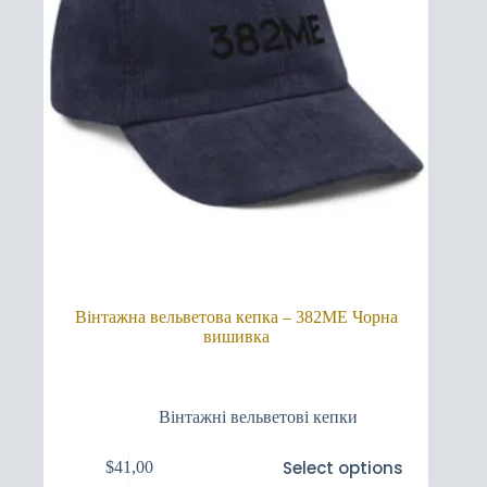
Вінтажна вельветова кепка – 382ME Чорна
вишивка
Вінтажні вельветові кепки
Цей
Select options
$
41,00
товар