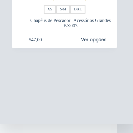
XS
S/M
L/XL
Chapéus de Pescador | Acessórios Grandes
BX003
This
Ver opções
$
47,00
product
has
multiple
variants.
The
options
may
be
chosen
on
the
product
page