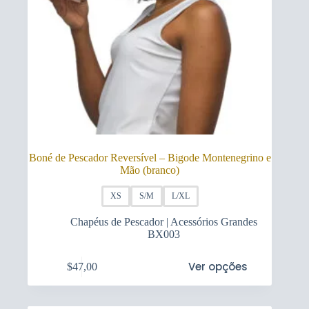
Boné de Pescador Reversível – Bigode Montenegrino e
Mão (branco)
XS
S/M
L/XL
Chapéus de Pescador | Acessórios Grandes
BX003
This
Ver opções
$
47,00
product
has
multiple
variants.