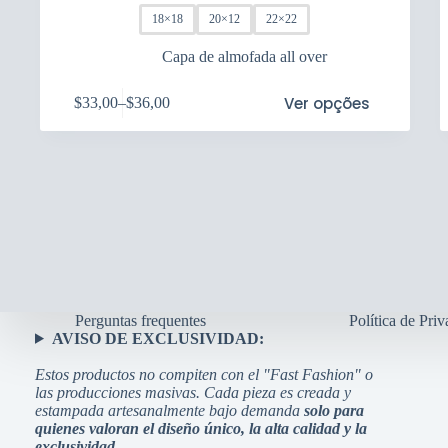
18×18
20×12
22×22
Capa de almofada all over
This
Thi
Ver opções
$
33,00
–
$
36,00
product
pro
Price
has
has
range:
multiple
mul
$33,00
variants.
vari
through
The
Th
$36,00
options
opt
may
ma
be
be
chosen
cho
on
on
the
the
product
pro
Perguntas frequentes
Política de Pri
page
pag
AVISO DE EXCLUSIVIDAD:
Estos productos no compiten con el "Fast Fashion" o
las producciones masivas. Cada pieza es creada y
estampada artesanalmente bajo demanda
solo para
quienes valoran el diseño único, la alta calidad y la
exclusividad
.