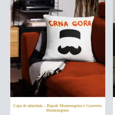
Capa de almofada – Bigode Montenegrino e Guerreiro
Montenegrino