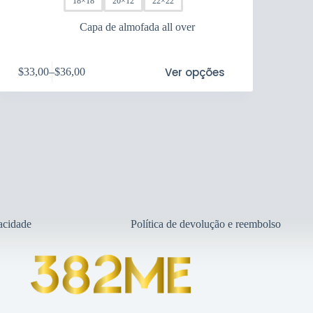
18×18
20×12
22×22
Capa de almofada all over
s
Ver opções
$
33,00
–
$
36,00
duct
Price
range:
tiple
$33,00
ants.
through
e
$36,00
ions
y
sen
duct
vacidade
Política de devolução e reembolso
e