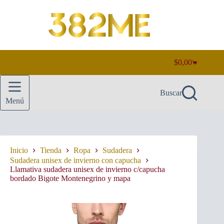
Saltar
al
contenido
$
0,00
Carro
de
compra
Buscar
Menú
Inicio
Tienda
Ropa
Sudadera
Sudadera unisex de invierno con capucha
Llamativa sudadera unisex de invierno c/capucha
bordado Bigote Montenegrino y mapa