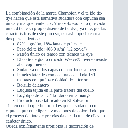
La combinación de la marca Champion y el tejido tie-
dye hacen que esta llamativa sudadera con capucha sea
única y marque tendencia. Y no solo eso, sino que cada
unidad tiene su propio diseño de tie-dye, ya que, por las
características de este proceso, es casi imposible crear
dos piezas idénticas.
82% algodón, 18% lana de poliéster
Peso del tejido: 406,9 g/m² (12 oz/yd²)
Patrón único de teñido con técnica tie-dye
El corte de grano cruzado Weave® inverso resiste
al encogimiento
Sudadera de dos capas con cordones a juego
Paneles laterales con costura acanalada 1×1,
mangas con puños y dobladillo inferior
Bolsillo delantero
Etiqueta tejida en la parte trasera del cuello
Logotipo de la “C” bordado en la manga
Producto base fabricado en El Salvador
Ten en cuenta que lo normal es que la sudadera con
capucha presente ligeras variaciones de color, dado que
el proceso de tinte de prendas da a cada una de ellas un
carácter único.
Queda explícitamente prohibida la decoración de