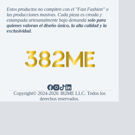
Estos productos no compiten con el "Fast Fashion" o
las producciones masivas. Cada pieza es creada y
estampada artesanalmente bajo demanda
solo para
quienes valoran el diseño único, la alta calidad y la
exclusividad
.
Copyright© 2024-2026 382ME LLC. Todos los
derechos reservados.
Español
English
(
Inglés
)
Hrvatski
(
Croata
)
Bosanski
(
Bosnio
)
Srpski
(
Serbio
)
Italiano