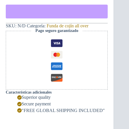
de
cojín
Bigote
Montenegrino
y
Guerrero
SKU:
N/D
Categoría:
Funda de cojín all over
Montenegrino
Pago seguro garantizado
cantidad
Características adicionales
Superior quality
Secure payment
"FREE GLOBAL SHIPPING INCLUDED"