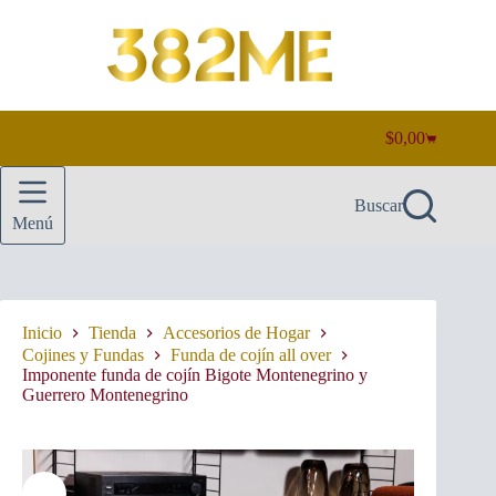
Saltar
al
contenido
$
0,00
Carro
de
compra
Buscar
Menú
Inicio
Tienda
Accesorios de Hogar
Cojines y Fundas
Funda de cojín all over
Imponente funda de cojín Bigote Montenegrino y
Guerrero Montenegrino