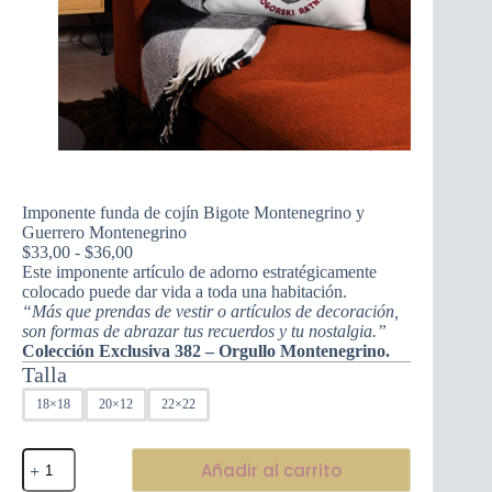
Imponente funda de cojín Bigote Montenegrino y
Guerrero Montenegrino
Rango
$
33,00
-
$
36,00
de
Este imponente artículo de adorno estratégicamente
precios:
colocado puede dar vida a toda una habitación.
desde
“Más que prendas de vestir o artículos de decoración,
$33,00
son formas de abrazar tus recuerdos y tu nostalgia.”
hasta
Colección Exclusiva 382 – Orgullo Montenegrino.
$36,00
Talla
18×18
20×12
22×22
Imponente
Añadir al carrito
funda