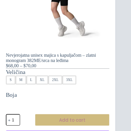
Nevjerojatna unisex majica s kapuljačom – zlatni
monogram 382ME/srca na leđima
Raspon
$
68,00
–
$
70,00
cijena:
Veličina
od
S
M
L
XL
2XL
3XL
$68,00
do
$70,00
Boja
Nevjerojatna
Add to cart
unisex
majica