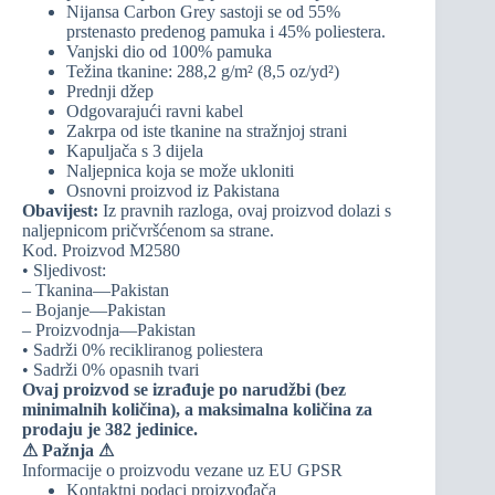
Nijansa Carbon Grey sastoji se od 55%
prstenasto predenog pamuka i 45% poliestera.
Vanjski dio od 100% pamuka
Težina tkanine: 288,2 g/m² (8,5 oz/yd²)
Prednji džep
Odgovarajući ravni kabel
Zakrpa od iste tkanine na stražnjoj strani
Kapuljača s 3 dijela
Naljepnica koja se može ukloniti
Osnovni proizvod iz Pakistana
Obavijest:
Iz pravnih razloga, ovaj proizvod dolazi s
naljepnicom pričvršćenom sa strane.
Kod. Proizvod M2580
• Sljedivost:
– Tkanina—Pakistan
– Bojanje—Pakistan
– Proizvodnja—Pakistan
• Sadrži 0% recikliranog poliestera
• Sadrži 0% opasnih tvari
Ovaj proizvod se izrađuje po narudžbi (bez
minimalnih količina), a maksimalna količina za
prodaju je 382 jedinice.
⚠
Pažnja ⚠
Informacije o proizvodu vezane uz EU GPSR
Kontaktni podaci proizvođača