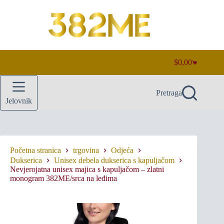
Preskoči
na
sadržaj
$
0,00
Košarica
Pretraga
Jelovnik
Početna stranica
trgovina
Odjeća
Dukserica
Unisex debela dukserica s kapuljačom
Nevjerojatna unisex majica s kapuljačom – zlatni
monogram 382ME/srca na leđima