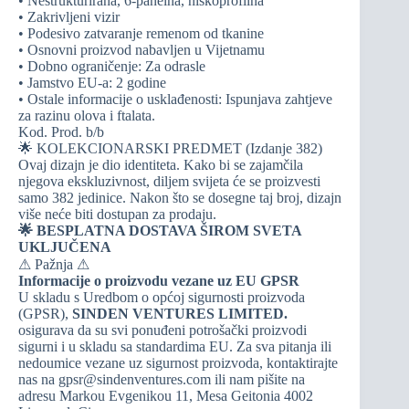
• Nestrukturirana, 6-panelna, niskoprofilna
• Zakrivljeni vizir
• Podesivo zatvaranje remenom od tkanine
• Osnovni proizvod nabavljen u Vijetnamu
• Dobno ograničenje: Za odrasle
• Jamstvo EU-a: 2 godine
• Ostale informacije o usklađenosti: Ispunjava zahtjeve
za razinu olova i ftalata.
Kod. Prod. b/b
🌟 KOLEKCIONARSKI PREDMET (Izdanje 382)
Ovaj dizajn je dio identiteta. Kako bi se zajamčila
njegova ekskluzivnost, diljem svijeta će se proizvesti
samo 382 jedinice. Nakon što se dosegne taj broj, dizajn
više neće biti dostupan za prodaju.
🌟 BESPLATNA DOSTAVA ŠIROM SVETA
UKLJUČENA
⚠ Pažnja ⚠
Informacije o proizvodu vezane uz EU GPSR
U skladu s Uredbom o općoj sigurnosti proizvoda
(GPSR),
SINDEN VENTURES LIMITED.
osigurava da su svi ponuđeni potrošački proizvodi
sigurni i u skladu sa standardima EU. Za sva pitanja ili
nedoumice vezane uz sigurnost proizvoda, kontaktirajte
nas na gpsr@sindenventures.com ili nam pišite na
adresu Markou Evgenikou 11, Mesa Geitonia 4002