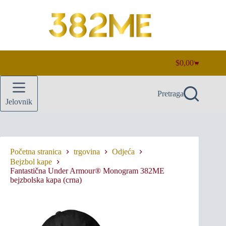
Preskoči
na
sadržaj
$
0,00
Košarica
Pretraga
Jelovnik
Početna stranica
trgovina
Odjeća
Bejzbol kape
Fantastična Under Armour® Monogram 382ME
bejzbolska kapa (crna)