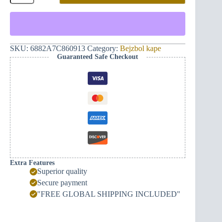
Armour®
Monogram
382ME
bejzbolska
kapa
(crna)
SKU:
6882A7C860913
Category:
Bejzbol kape
quantity
Guaranteed Safe Checkout
Extra Features
Superior quality
Secure payment
"FREE GLOBAL SHIPPING INCLUDED"