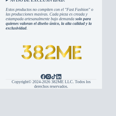
AVISO DE EXCLUSIVIDAD:
Estos productos no compiten con el "Fast Fashion" o
las producciones masivas. Cada pieza es creada y
estampada artesanalmente bajo demanda
solo para
quienes valoran el diseño único, la alta calidad y la
exclusividad
.
Copyright© 2024-2026 382ME LLC. Todos los
derechos reservados.
Español
(
španski
)
English
(
Engleski
)
Hrvatski
Bosanski
Srpski
Italiano
(
Italijanski
)