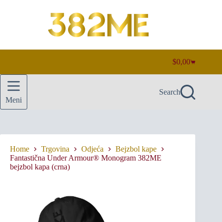
Skip
to
content
$
0,00
Shopping
cart
Search
Meni
Home
Trgovina
Odjeća
Bejzbol kape
Fantastična Under Armour® Monogram 382ME
bejzbol kapa (crna)