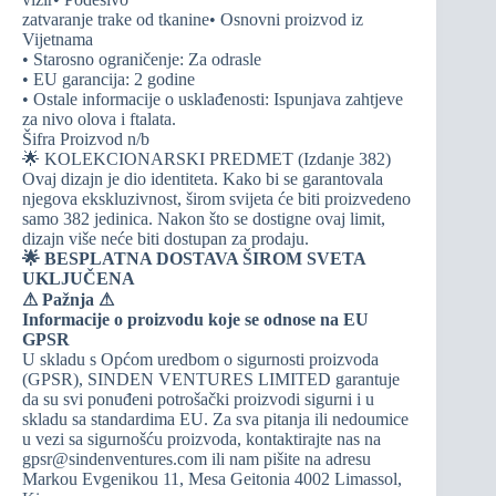
zatvaranje trake od tkanine• Osnovni proizvod iz
Vijetnama
• Starosno ograničenje: Za odrasle
• EU garancija: 2 godine
• Ostale informacije o usklađenosti: Ispunjava zahtjeve
za nivo olova i ftalata.
Šifra Proizvod n/b
🌟 KOLEKCIONARSKI PREDMET (Izdanje 382)
Ovaj dizajn je dio identiteta. Kako bi se garantovala
njegova ekskluzivnost, širom svijeta će biti proizvedeno
samo 382 jedinica. Nakon što se dostigne ovaj limit,
dizajn više neće biti dostupan za prodaju.
🌟 BESPLATNA DOSTAVA ŠIROM SVETA
UKLJUČENA
⚠ Pažnja ⚠
Informacije o proizvodu koje se odnose na EU
GPSR
U skladu s Općom uredbom o sigurnosti proizvoda
(GPSR), SINDEN VENTURES LIMITED garantuje
da su svi ponuđeni potrošački proizvodi sigurni i u
skladu sa standardima EU. Za sva pitanja ili nedoumice
u vezi sa sigurnošću proizvoda, kontaktirajte nas na
gpsr@sindenventures.com ili nam pišite na adresu
Markou Evgenikou 11, Mesa Geitonia 4002 Limassol,