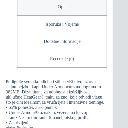
Opis
Isporuka i Vrijeme
Dodatne informacije
Recenzije (0)
Podignite svoju kondiciju i stil na viši nivo uz ovu
sjajnu bejzbol kapu Under Armour® s monogramom
382ME. Dizajnirana za udobnost i izdržljivost,
uključuje HeatGear® traku za znoj koja odvodi vlagu,
što je čini idealnom za vruća ljeta i intenzivne treninge.
• 65% poliester, 35% pamuk
• Under Armour® oznaka izvezena na lijevoj
strani• Nestrukturirano, 6-panel, niskog profila
• Zakrivljeni
vizir• Podesivo