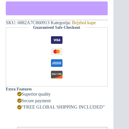
Monogram
382ME
bejzbol
kapa
(crna)
SKU:
6882A7C860913
Kategorija:
Bejzbol kape
količina
Guaranteed Safe Checkout
Extra Features
Superior quality
Secure payment
"FREE GLOBAL SHIPPING INCLUDED"