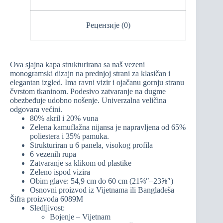
Рецензије (0)
Ova sjajna kapa strukturirana sa naš vezeni
monogramski dizajn na prednjoj strani za klasičan i
elegantan izgled. Ima ravni vizir i ojačanu gornju stranu
čvrstom tkaninom. Podesivo zatvaranje na dugme
obezbeđuje udobno nošenje. Univerzalna veličina
odgovara većini.
80% akril i 20% vuna
Zelena kamuflažna nijansa je napravljena od 65%
poliestera i 35% pamuka.
Strukturiran u 6 panela, visokog profila
6 vezenih rupa
Zatvaranje sa klikom od plastike
Zeleno ispod vizira
Obim glave: 54,9 cm do 60 cm (21⅝″–23⅝″)
Osnovni proizvod iz Vijetnama ili Bangladeša
Šifra proizvoda 6089M
Sledljivost:
Bojenje – Vijetnam