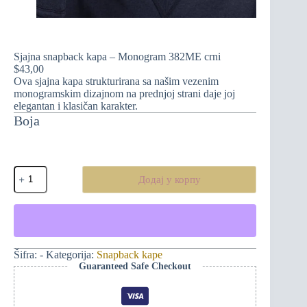
Sjajna snapback kapa – Monogram 382ME crni
$
43,00
Ova sjajna kapa strukturirana sa našim vezenim
monogramskim dizajnom na prednjoj strani daje joj
elegantan i klasičan karakter.
Boja
Sjajna
Додај у корпу
snapback
kapa
-
Monogram
382ME
crni
количина
Šifra:
-
Kategorija:
Snapback kape
Guaranteed Safe Checkout