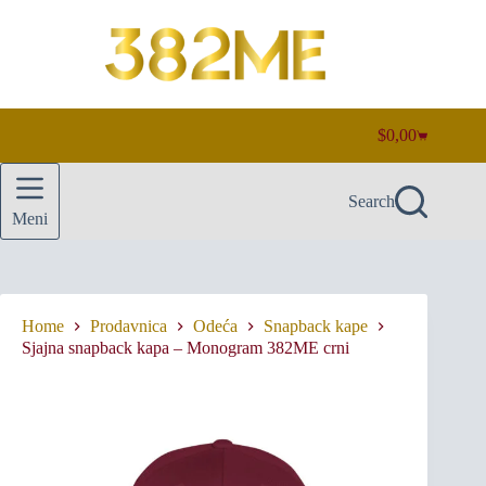
Skip
to
content
$
0,00
Shopping
cart
Search
Meni
Home
Prodavnica
Odeća
Snapback kape
Sjajna snapback kapa – Monogram 382ME crni