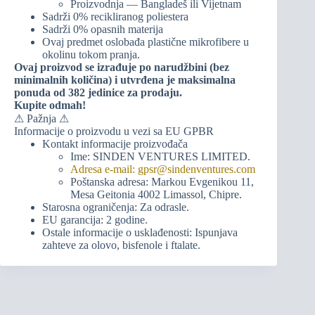
Proizvodnja — Bangladeš ili Vijetnam
Sadrži 0% recikliranog poliestera
Sadrži 0% opasnih materija
Ovaj predmet oslobađa plastične mikrofibere u
okolinu tokom pranja.
Ovaj proizvod se izrađuje po narudžbini (bez
minimalnih količina) i utvrđena je maksimalna
ponuda od 382 jedinice za prodaju.
Kupite odmah!
⚠ Pažnja ⚠
Informacije o proizvodu u vezi sa EU GPBR
Kontakt informacije proizvođača
Ime: SINDEN VENTURES LIMITED.
Adresa e-mail: gpsr@sindenventures.com
Poštanska adresa: Markou Evgenikou 11,
Mesa Geitonia 4002 Limassol, Chipre.
Starosna ograničenja: Za odrasle.
EU garancija: 2 godine.
Ostale informacije o usklađenosti: Ispunjava
zahteve za olovo, bisfenole i ftalate.