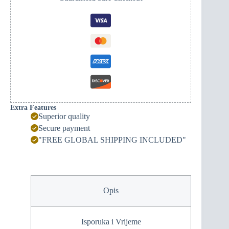
Mapa
Crne
Gore
(crvena)
količina
Extra Features
Superior quality
Secure payment
"FREE GLOBAL SHIPPING INCLUDED"
Opis
Isporuka i Vrijeme