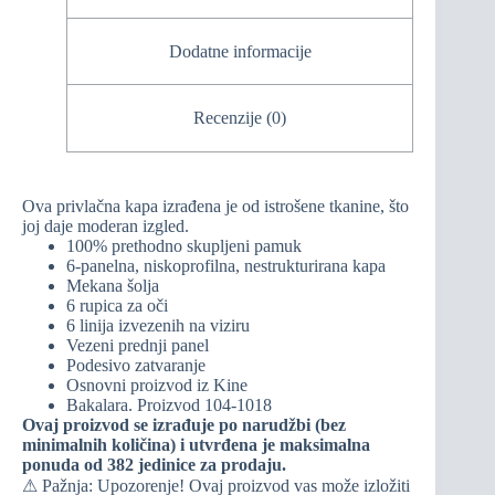
Dodatne informacije
Recenzije (0)
Ova privlačna kapa izrađena je od istrošene tkanine, što
joj daje moderan izgled.
100% prethodno skupljeni pamuk
6-panelna, niskoprofilna, nestrukturirana kapa
Mekana šolja
6 rupica za oči
6 linija izvezenih na viziru
Vezeni prednji panel
Podesivo zatvaranje
Osnovni proizvod iz Kine
Bakalara. Proizvod 104-1018
Ovaj proizvod se izrađuje po narudžbi (bez
minimalnih količina) i utvrđena je maksimalna
ponuda od 382 jedinice za prodaju.
⚠
Pažnja:
Upozorenje! Ovaj proizvod vas može izložiti