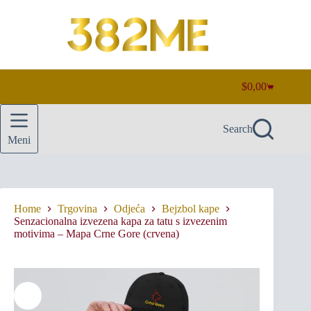
Skip
to
content
$
0,00
Shopping
cart
Search
Meni
Home
Trgovina
Odjeća
Bejzbol kape
Senzacionalna izvezena kapa za tatu s izvezenim
motivima – Mapa Crne Gore (crvena)