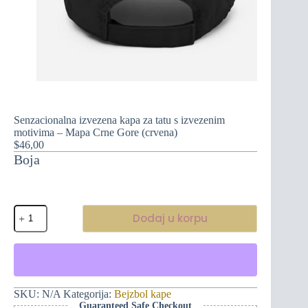
Senzacionalna izvezena kapa za tatu s izvezenim
motivima – Mapa Crne Gore (crvena)
$
46,00
Boja
Senzacionalna
Dodaj u korpu
izvezena
kapa
za
tatu
s
izvezenim
motivima
SKU:
N/A
Kategorija:
Bejzbol kape
-
Guaranteed Safe Checkout