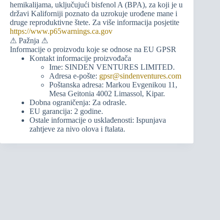
hemikalijama, uključujući bisfenol A (BPA), za koji je u
državi Kaliforniji poznato da uzrokuje urođene mane i
druge reproduktivne štete. Za više informacija posjetite
https://www.p65warnings.ca.gov
⚠ Pažnja ⚠
Informacije o proizvodu koje se odnose na EU GPSR
Kontakt informacije proizvođača
Ime: SINDEN VENTURES LIMITED.
Adresa e-pošte:
gpsr@sindenventures.com
Poštanska adresa: Markou Evgenikou 11,
Mesa Geitonia 4002 Limassol, Kipar.
Dobna ograničenja: Za odrasle.
EU garancija: 2 godine.
Ostale informacije o usklađenosti: Ispunjava
zahtjeve za nivo olova i ftalata.