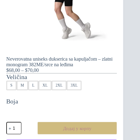
Neverovatna uniseks dukserica sa kapuljačom – zlatni
monogram 382ME/srce na leđima
Распон
$
68,00
–
$
70,00
цена:
Veličina
од
S
M
L
XL
2XL
3XL
$68,00
до
$70,00
Boja
Neverovatna
Додај у корпу
uniseks
dukserica