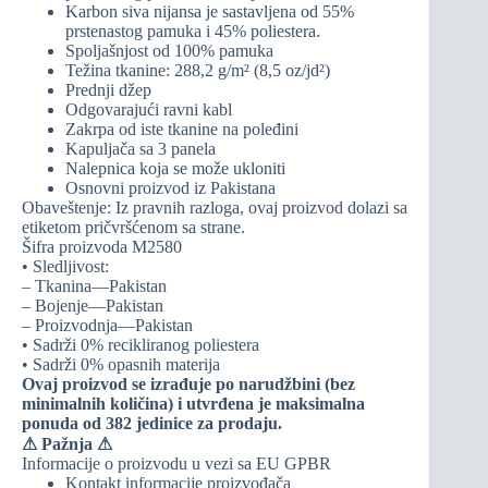
Karbon siva nijansa je sastavljena od 55%
prstenastog pamuka i 45% poliestera.
Spoljašnjost od 100% pamuka
Težina tkanine: 288,2 g/m² (8,5 oz/jd²)
Prednji džep
Odgovarajući ravni kabl
Zakrpa od iste tkanine na poleđini
Kapuljača sa 3 panela
Nalepnica koja se može ukloniti
Osnovni proizvod iz Pakistana
Obaveštenje: Iz pravnih razloga, ovaj proizvod dolazi sa
etiketom pričvršćenom sa strane.
Šifra proizvoda M2580
• Sledljivost:
– Tkanina—Pakistan
– Bojenje—Pakistan
– Proizvodnja—Pakistan
• Sadrži 0% recikliranog poliestera
• Sadrži 0% opasnih materija
Ovaj proizvod se izrađuje po narudžbini (bez
minimalnih količina) i utvrđena je maksimalna
ponuda od 382 jedinice za prodaju.
⚠
Pažnja ⚠
Informacije o proizvodu u vezi sa EU GPBR
Kontakt informacije proizvođača