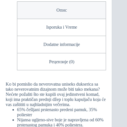
Опис
Isporuka i Vreme
Dodatne informacije
Рецензије (0)
Ko bi pomislio da neverovatna uniseks dukserica sa
tako neverovatnim dizajnom može biti tako mekana?
Nećete požaliti što ste kupili ovaj jedinstveni komad,
koji ima praktičan prednji džep i toplu kapuljaču koja će
vas zaštititi u najhladnijim večerima.
65% češljani prstenasto predeni pamuk, 35%
poliester
Nijansa ugljeno-sive boje je napravljena od 60%
prstenastog pamuka i 40% poliestera.