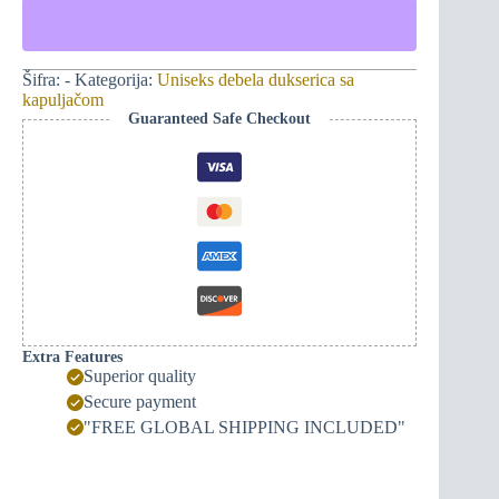
sa
kapuljačom
-
zlatni
monogram
Šifra:
-
Kategorija:
Uniseks debela dukserica sa
382ME/srce
kapuljačom
na
Guaranteed Safe Checkout
leđima
количина
Extra Features
Superior quality
Secure payment
"FREE GLOBAL SHIPPING INCLUDED"