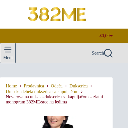
Skip
to
content
$
0,00
Shopping
cart
Search
Meni
Home
Prodavnica
Odeća
Dukserica
Uniseks debela dukserica sa kapuljačom
Neverovatna uniseks dukserica sa kapuljačom – zlatni
monogram 382ME/srce na leđima