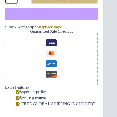
kapa
-
zlatni
monogram
382ME
количина
Šifra:
-
Kategorija:
Snapback kape
Guaranteed Safe Checkout
Extra Features
Superior quality
Secure payment
"FREE GLOBAL SHIPPING INCLUDED"