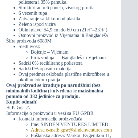
poliestera i 35% pamuka.
Strukturiran u 6 panela, visokog profila
6 vezenih rupa
Zatvaranje sa klikom od plastike
Zeleno ispod vizira
Obim glave: 54,9 cm do 60 cm (21⅝″–23⅝″)
Osnovni proizvod iz Vijetnama ili Bangladeša
Šifra proizvoda 6089M
Sledljivost:
Bojenje – Vijetnam
Proizvodnja — Bangladeš ili Vijetnam
Sadrži 0% recikliranog poliestera
Sadrži 0% opasnih materija
Ovaj predmet oslobađa plastične mikrofibere u
okolinu tokom pranja.
Ovaj proizvod se izrađuje po narudžbini (bez
minimalnih količina) i utvrđena je maksimalna
ponuda od 382 jedinice za prodaju.
Kupite odmah!
⚠ Pažnja ⚠
Informacije o proizvodu u vezi sa EU GPBR
Kontakt informacije proizvođača
Ime: SINDEN VENTURES LIMITED.
Adresa e-mail: gpsr@sindenventures.com
Poštanska adresa: Markou Evgenikou 11,