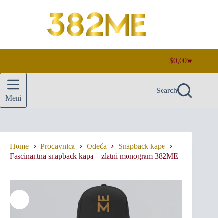
Skip
to
content
$
0,00
Shopping
cart
Search
Meni
Home
Prodavnica
Odeća
Snapback kape
Fascinantna snapback kapa – zlatni monogram 382ME