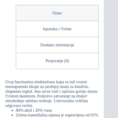
Опис
Isporuka i Vreme
Dodatne informacije
Рецензије (0)
Ovaj fascinantna strukturirana kapa sa naš vezeni
monogramski dizajn na prednjoj strani za klasičan,
elegantan izgled. Ima ravni vizir i ojačanu gornju stranu
čvrstom tkaninom. Podesivo zatvaranje na druker
obezbeđuje udobno nošenje. Univerzalna veličina
odgovara većini.
80% akril i 20% vuna
Zelena kamuflažna nijansa je napravljena od 65%