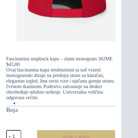
Fascinantna snapback kapa – zlatni monogram 382ME
$
43,00
Ovaj fascinantna kapa strukturirani sa naš vezeni
monogramski dizajn na prednjoj strani za klasičan,
elegantan izgled. Ima ravni vizir i ojačanu gornju stranu
čvrstom tkaninom. Podesivo zatvaranje na druker
obezbeđuje udobno nošenje. Univerzalna veličina
odgovara većini.
Boja
Fascinantna
Додај у корпу
snapback