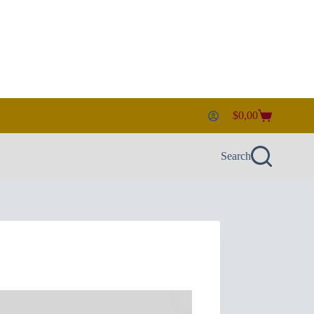
$
0,00
Shopping
cart
Search