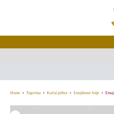
Skip
to
content
Home
Trgovina
Kućni pribor
Emajlirane šolje
Emajl