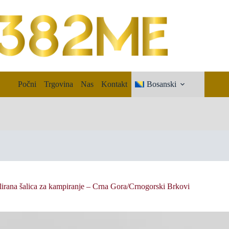
Počni
Trgovina
Nas
Kontakt
Bosanski
irana šalica za kampiranje – Crna Gora/Crnogorski Brkovi