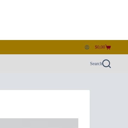
$
0,00
Shopping
cart
Search