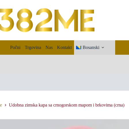
Počni
Trgovina
Nas
Kontakt
Bosanski
e
Udobna zimska kapa sa crnogorskom mapom i brkovima (crna)