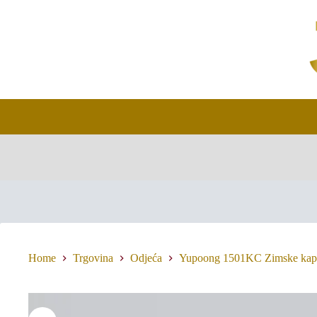
Skip
to
content
Home
Trgovina
Odjeća
Yupoong 1501KC Zimske kap