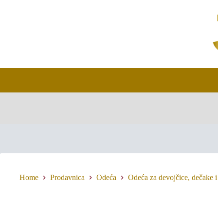
Skip
to
content
Home
Prodavnica
Odeća
Odeća za devojčice, dečake i