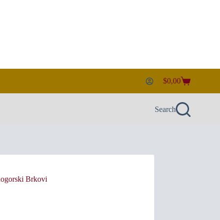
$
0,00
Shopping
cart
Search
nogorski Brkovi