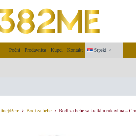
Počni
Prodavnica
Kupci
Kontakt
Srpski
 tinejdžere
Bodi za bebe
Bodi za bebe sa kratkim rukavima – Cr