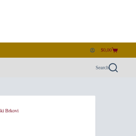
$
0,00
Shopping
cart
Search
ski Brkovi