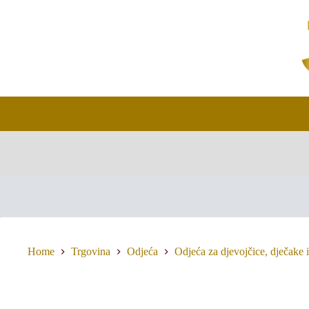
Skip
to
content
Home
Trgovina
Odjeća
Odjeća za djevojčice, dječake i