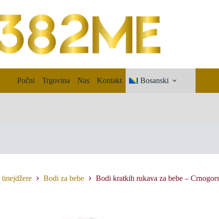
Počni
Trgovina
Nas
Kontakt
Bosanski
 tinejdžere
Bodi za bebe
Bodi kratkih rukava za bebe – Crnogor