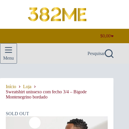
Pular
para
o
conteúdo
$
0,00
Carrinho
de
compras
Pesquisar
Menu
Início
Loja
Sweatshirt unissexo com fecho 3/4 – Bigode
Montenegrino bordado
SOLD OUT