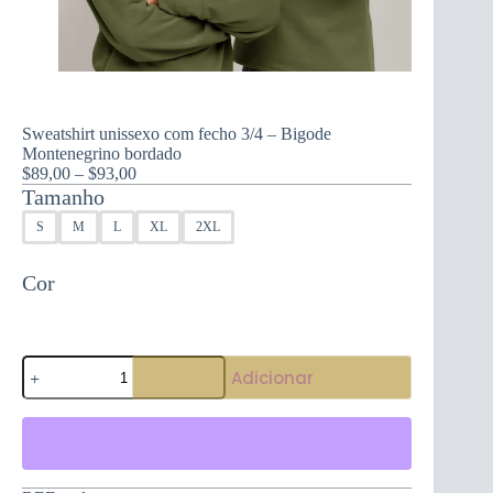
Sweatshirt unissexo com fecho 3/4 – Bigode
Montenegrino bordado
Price
$
89,00
–
$
93,00
range:
Tamanho
$89,00
S
M
L
XL
2XL
through
$93,00
Cor
Quantidade
Adicionar
de
Sweatshirt
unissexo
com
fecho
3/4