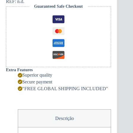
-
REF:
n.d.
Bigode
Guaranteed Safe Checkout
Montenegrino
bordado
Extra Features
Superior quality
Secure payment
"FREE GLOBAL SHIPPING INCLUDED"
Descrição