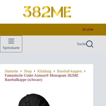
Zum
Inhalt
springen
$
0,00
Warenkorb
Suche
Speisekarte
Startseite
Shop
Kleidung
Baseball-kappen
Fantastische Under Armour® Monogram 382ME
Baseballkappe (schwarz)