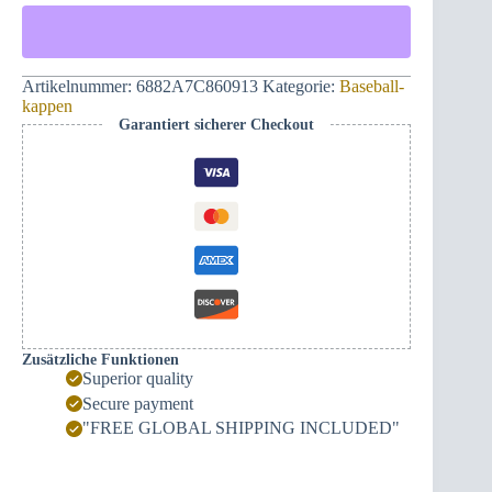
Monogram
382ME
Baseballkappe
(schwarz)
Menge
Artikelnummer:
6882A7C860913
Kategorie:
Baseball-
kappen
Garantiert sicherer Checkout
Zusätzliche Funktionen
Superior quality
Secure payment
"FREE GLOBAL SHIPPING INCLUDED"