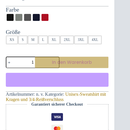
Farbe
Größe
XS
S
M
L
XL
2XL
3XL
4XL
Beeindruckendes,
In den Warenkorb
schmal
geschnittenes
Sweatshirt
mit
Reißverschluss
und
montenegrinischen
Artikelnummer:
n. v.
Kategorie:
Unisex-Sweatshirt mit
und
Kragen und 3/4-Reißverschluss
montenegrinischen
Garantiert sicherer Checkout
Designs
Menge