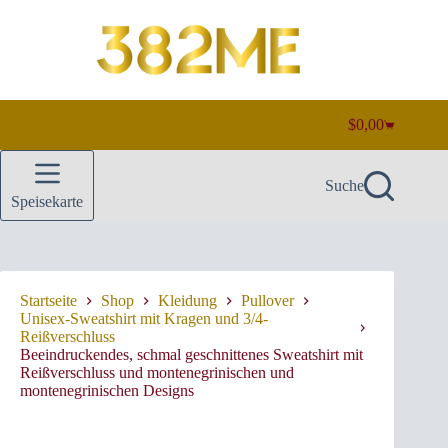
Zum
Inhalt
springen
$
0,00
Warenkorb
Suche
Speisekarte
Startseite
Shop
Kleidung
Pullover
Unisex-Sweatshirt mit Kragen und 3/4-
Reißverschluss
Beeindruckendes, schmal geschnittenes Sweatshirt mit
Reißverschluss und montenegrinischen und
montenegrinischen Designs