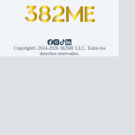
Copyright© 2024-2026 382ME LLC. Todos los
derechos reservados.
Español
(
Spanisch
)
English
(
Englisch
)
Hrvatski
(
Kroatisch
)
Bosanski
(
Bosnisch
)
Srpski
(
Serbisch
)
Italiano
(
Italienisch
)
Français
(
Französisch
)
Deutsch
Português
(
Portugiesisch, Portugal
)
Українська
(
Ukrainisch
)