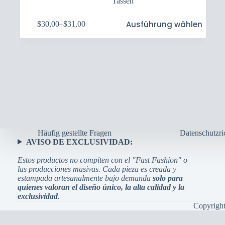
Tassen
Dieses
Ausführung wählen
$
30,00
–
$
31,00
Produkt
Preisspanne:
weist
$30,00
mehrere
bis
Varianten
$31,00
auf.
Die
Optionen
können
auf
der
Produktseite
gewählt
Häufig gestellte Fragen
Datenschutzric
werden
AVISO DE EXCLUSIVIDAD:
Estos productos no compiten con el "Fast Fashion" o
las producciones masivas. Cada pieza es creada y
estampada artesanalmente bajo demanda
solo para
quienes valoran el diseño único, la alta calidad y la
exclusividad
.
Copyrigh