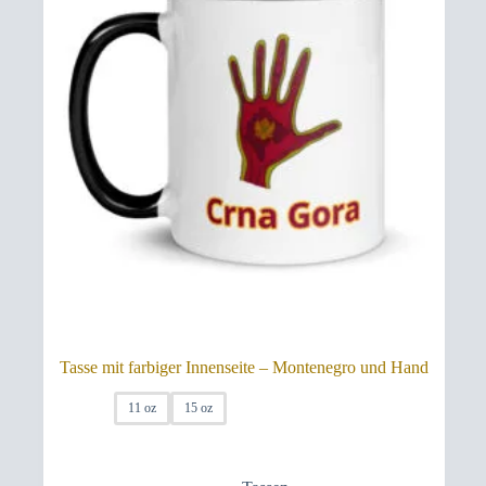
der
der
Produktseite
Pro
gewählt
gew
werden
wer
Tasse mit farbiger Innenseite – Montenegro und Hand
11 oz
15 oz