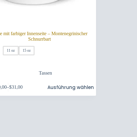
e mit farbiger Innenseite – Montenegrinischer
Schnurrbart
11 oz
15 oz
Tassen
Ausführung wählen
0,00
–
$
31,00
Preisspanne:
$30,00
bis
$31,00