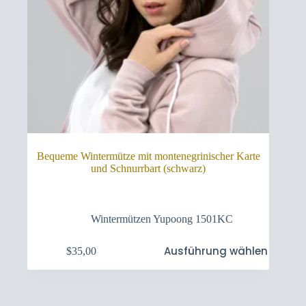
Bequeme Wintermütze mit montenegrinischer Karte
und Schnurrbart (schwarz)
Wintermützen Yupoong 1501KC
Dieses
Ausführung wählen
$
35,00
Produkt
weist
mehrere
Varianten
auf.