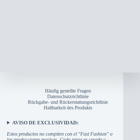
Die
Optionen
können
auf
der
Produktseite
gewählt
werden
Häufig gestellte Fragen
Datenschutzrichtlinie
Rückgabe- und Rückerstattungsrichtlinie
Haltbarkeit des Produkts
AVISO DE EXCLUSIVIDAD:
Estos productos no compiten con el "Fast Fashion" o
las producciones masivas. Cada pieza es creada y