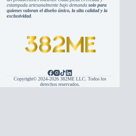
estampada artesanalmente bajo demanda
solo para
quienes valoran el diseño único, la alta calidad y la
exclusividad
.
Copyright© 2024-2026 382ME LLC. Todos los
derechos reservados.
Español
(
Spanisch
)
English
(
Englisch
)
Hrvatski
(
Kroatisch
)
Bosanski
(
Bosnisch
)
Srpski
(
Serbisch
)
Italiano
(
Italienisch
)
Français
(
Französisch
)
Deutsch